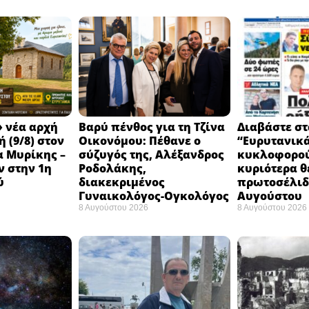
 νέα αρχή
Βαρύ πένθος για τη Τζίνα
Διαβάστε στ
 (9/8) στον
Οικονόμου: Πέθανε ο
“Ευρυτανικ
 Μυρίκης –
σύζυγός της, Αλέξανδρος
κυκλοφορού
ν στην 1η
Ροδολάκης,
κυριότερα θ
ύ
διακεκριμένος
πρωτοσέλιδο
Γυναικολόγος-Ογκολόγος
Αυγούστου
8 Αυγούστου 2026
8 Αυγούστου 2026