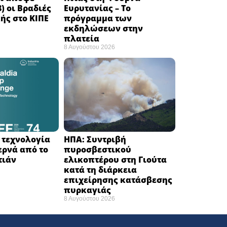
) οι Βραδιές
Ευρυτανίας – Το
ής στο ΚΙΠΕ
πρόγραμμα των
εκδηλώσεων στην
πλατεία
8 Αυγούστου 2026
Η τεχνολογία
ΗΠΑ: Συντριβή
ερνά από το
πυροσβεστικού
ιάν ​
ελικοπτέρου στη Γιούτα
κατά τη διάρκεια
επιχείρησης κατάσβεσης
πυρκαγιάς ​
8 Αυγούστου 2026