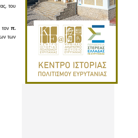
ας, του
ή τον
π.
ίων των