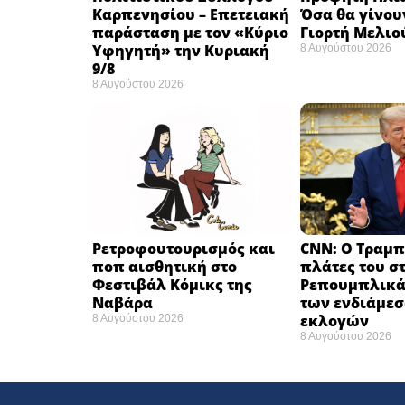
Καρπενησίου – Επετειακή
Όσα θα γίνου
παράσταση με τον «Κύριο
Γιορτή Μελιο
Υφηγητή» την Κυριακή
8 Αυγούστου 2026
9/8
8 Αυγούστου 2026
Ρετροφουτουρισμός και
CNN: Ο Τραμπ
ποπ αισθητική στο
πλάτες του σ
Φεστιβάλ Κόμικς της
Ρεπουμπλικά
Ναβάρα ​
των ενδιάμε
εκλογών ​
8 Αυγούστου 2026
8 Αυγούστου 2026