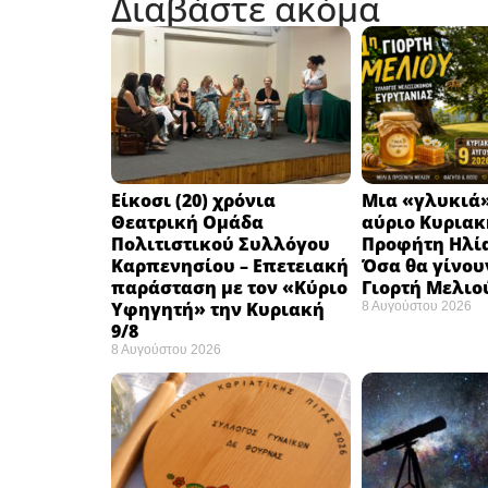
Διαβάστε ακόμα
Eίκοσι (20) χρόνια
Μια «γλυκιά»
Θεατρική Ομάδα
αύριο Κυριακή
Πολιτιστικού Συλλόγου
Προφήτη Ηλία
Καρπενησίου – Επετειακή
Όσα θα γίνου
παράσταση με τον «Κύριο
Γιορτή Μελιο
Υφηγητή» την Κυριακή
8 Αυγούστου 2026
9/8
8 Αυγούστου 2026