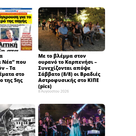
α
Με το βλέμμα στον
ά Νέα” που
ουρανό το Καρπενήσι –
ν – Τα
Συνεχίζονται απόψε
έματα στο
Σάββατο (8/8) οι Βραδιές
 της 5ης
Αστροφυσικής στο ΚΙΠΕ
(pics)
8 Αυγούστου 2026