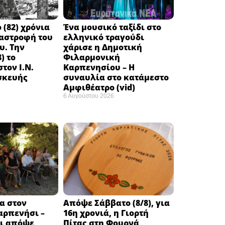
 (82) χρόνια
Ένα μουσικό ταξίδι στο
ταστροφή του
ελληνικό τραγούδι
υ. Την
χάρισε η Δημοτική
) το
Φιλαρμονική
τον Ι.Ν.
Καρπενησίου – Η
σκευής
συναυλία στο κατάμεστο
Αμφιθέατρο (vid)
6 Αυγούστου 2026
α στον
Απόψε Σάββατο (8/8), για
αρπενήσι –
16η χρονιά, η Γιορτή
αι απόψε
Πίτας στη Φουρνά