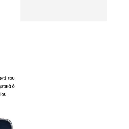
ντί του
χετικά ὁ
ίου.