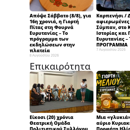
Απόψε Σάββατο (8/8), για
Καρπενήσι / 
16η χρονιά, η Γιορτή
αφιερωμένες
Πίτας στη Φουρνά
Σύμπαν, στο 
Ευρυτανίας – Το
Ιστορίας και
πρόγραμμα των
Ευρυτανίας –
εκδηλώσεων στην
ΠΡΟΓΡΑΜΜΑ
πλατεία
7 Αυγούστου 2026
8 Αυγούστου 2026
Επικαιρότητα
Eίκοσι (20) χρόνια
Μια «γλυκιά»
Θεατρική Ομάδα
αύριο Κυριακή
Πολιτιστικού Συλλόγου
Προφήτη Ηλία