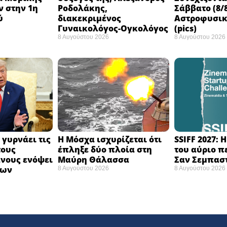
ν στην 1η
Ροδολάκης,
Σάββατο (8/8
ύ
διακεκριμένος
Αστροφυσικ
Γυναικολόγος-Ογκολόγος
(pics)
8 Αυγούστου 2026
8 Αυγούστου 2026
 γυρνάει τις
Η Μόσχα ισχυρίζεται ότι
SSIFF 2027: 
τους
έπληξε δύο πλοία στη
του αύριο π
νους ενόψει
Μαύρη Θάλασσα ​
Σαν Σεμπαστ
σων
8 Αυγούστου 2026
8 Αυγούστου 2026