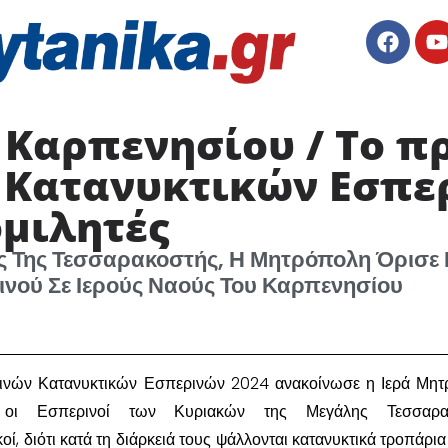
Καρπενησίου / Το π
 Κατανυκτικών Εσπερ
ομιλητές
 Της Τεσσαρακοστής, Η Μητρόπολη Όρισε Ν
ινού Σε Ιερούς Ναούς Του Καρπενησίου
ινών Κατανυκτικών Εσπερινών 2024 ανακοίνωσε η Ιερά Μη
 οι Εσπερινοί των Κυριακών της Μεγάλης Τεσσαρα
οί, διότι κατά τη διάρκειά τους ψάλλονται κατανυκτικά τροπάρια