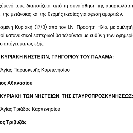
χόμενό τους διαποτίζεται από τη συναίσθηση της αμαρτωλότητ
, της μετάνοιας και της θερμής ικεσίας για άφεση αμαρτιών.
σμένη Κυριακή (17/3) από τον Ι.Ν. Προφήτη Ηλία, με ομιλητ
ινοί κατανυκτικοί εσπερινοί θα τελούνται με ευθύνη των εφημερ
το απόγευμα, ως εξής:
Β΄ ΚΥΡΙΑΚΗ ΝΗΣΤΕΙΩΝ, ΓΡΗΓΟΡΙΟΥ ΤΟΥ ΠΑΛΑΜΑ:
ς Ἁγίας Παρασκευῆς Καρπενησίου
ιος Ἀθανασίου
Γ΄ ΚΥΡΙΑΚΗ ΤΩΝ ΝΗΣΤΕΙΩΝ, ΤΗΣ ΣΤΑΥΡΟΠΡΟΣΚΥΝΗΣΕΩΣ:
ς Ἁγίας Τριάδος Καρπενησίου
ος Τριβυζᾶς