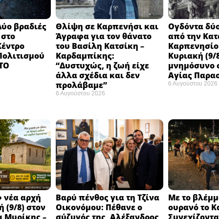
Δύο βραδιές
Θλίψη σε Καρπενήσι και
Ογδόντα δύο
 στο
Άγραφα για τον θάνατο
από την Κα
Κέντρο
του Βασίλη Κατσίκη –
Καρπενησίο
 Πολιτισμού
Καρδαμπίκης:
Κυριακή (9/8
 ΤΟ
“Δυστυχώς, η ζωή είχε
μνημόσυνο σ
άλλα σχέδια και δεν
Αγίας Παρα
προλάβαμε”
6 Αυγούστου 2026
6 Αυγούστου 2026
 νέα αρχή
Βαρύ πένθος για τη Τζίνα
Με το βλέμμ
 (9/8) στον
Οικονόμου: Πέθανε ο
ουρανό το Κ
 Μυρίκης –
σύζυγός της, Αλέξανδρος
Συνεχίζοντ