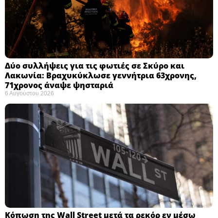
Δύο συλλήψεις για τις φωτιές σε Σκύρο και
Λακωνία: Βραχυκύκλωσε γεννήτρια 63χρονης,
71χρονος άναψε ψησταριά
6 Αυγούστου 2026
Κόπωση της Wall Street μετά τα ρεκόρ εν μέσω