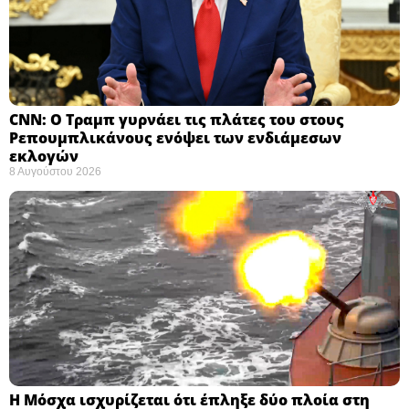
CNN: Ο Τραμπ γυρνάει τις πλάτες του στους
Ρεπουμπλικάνους ενόψει των ενδιάμεσων
εκλογών ​
8 Αυγούστου 2026
Η Μόσχα ισχυρίζεται ότι έπληξε δύο πλοία στη