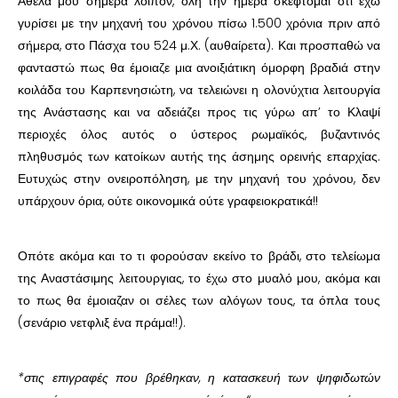
Άθελά μου σήμερα λοιπόν, όλη την ημέρα σκέφτομαι ότι έχω
γυρίσει με την μηχανή του χρόνου πίσω 1.500 χρόνια πριν από
σήμερα, στο Πάσχα του 524 μ.Χ. (αυθαίρετα). Και προσπαθώ να
φανταστώ πως θα έμοιαζε μια ανοιξιάτικη όμορφη βραδιά στην
κοιλάδα του Καρπενησιώτη, να τελειώνει η ολονύχτια λειτουργία
της Ανάστασης και να αδειάζει προς τις γύρω απ’ το Κλαψί
περιοχές όλος αυτός ο ύστερος ρωμαϊκός, βυζαντινός
πληθυσμός των κατοίκων αυτής της άσημης ορεινής επαρχίας.
Ευτυχώς στην ονειροπόληση, με την μηχανή του χρόνου, δεν
υπάρχουν όρια, ούτε οικονομικά ούτε γραφειοκρατικά!!
Οπότε ακόμα και το τι φορούσαν εκείνο το βράδι, στο τελείωμα
της Αναστάσιμης λειτουργιας, το έχω στο μυαλό μου, ακόμα και
το πως θα έμοιαζαν οι σέλες των αλόγων τους, τα όπλα τους
(σενάριο νετφλιξ ένα πράμα!!).
*στις επιγραφές που βρέθηκαν, η κατασκευή των ψηφιδωτών