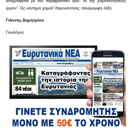
αναγράφεται με τον περιφραστικό όρο “το της χαμοκεντήσεως
έργον”. Ως κέντημα χαμαί! Χαμοκέντησις, πανέμορφη λέξη.
Γιάννης Δημητρίου
Γεωλόγος