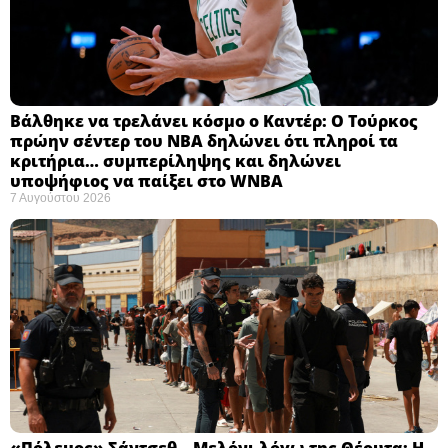
Βάλθηκε να τρελάνει κόσμο ο Καντέρ: Ο Τούρκος
πρώην σέντερ του NBA δηλώνει ότι πληροί τα
κριτήρια… συμπερίληψης και δηλώνει
υποψήφιος να παίξει στο WNBA
7 Αυγούστου 2026
«Πόλεμος» Σάντσεθ – Μελόνι λόγω της Θέουτα: Η