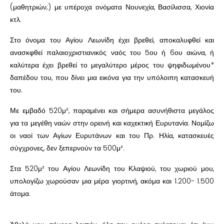
(μαθητριών;) με υπέροχα ονόματα Νουνεχία, Βασίλισσα, Χιονία
κτλ.
Στο όνομα του Αγίου Λεωνίδη έχει βρεθεί, αποκαλυφθεί και
ανασκφθεί παλαιοχριστιανικός ναός του 5ου ή 6ου αιώνα, ή
καλύτερα έχει βρεθεί το μεγαλύτερο μέρος του ψηφιδωμένου
*
δαπέδου του, που δίνει μια εικόνα για την υπόλοιπη κατασκευή
του.
Με εμβαδό
520μ², παραμένει και σήμερα ασυνήθιστα μεγάλος
για τα μεγέθη ναών στην ορεινή και καχεκτική Ευρυτανία. Νομίζω
οι ναοί των Αγίων Ευρυτάνων και του Πρ. Ηλία, κατασκευές
σύγχρονες, δεν ξεπερνούν τα 500μ².
Στα 520μ² του Αγίου Λεωνίδη του Κλαψιού, του χωριού μου,
υπολογίζω χωρούσαν μια μέρα γιορτινή, ακόμα και 1.200- 1.500
άτομα.