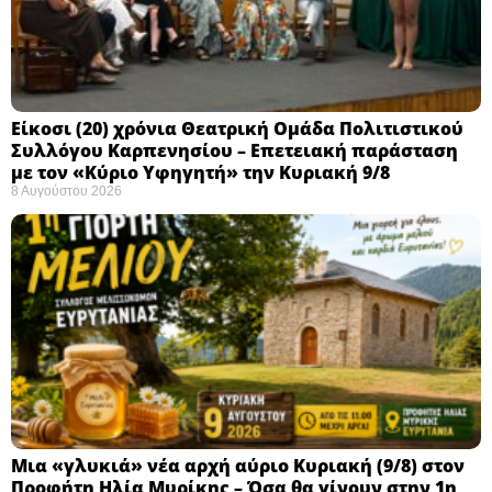
Eίκοσι (20) χρόνια Θεατρική Ομάδα Πολιτιστικού
Συλλόγου Καρπενησίου – Επετειακή παράσταση
με τον «Κύριο Υφηγητή» την Κυριακή 9/8
8 Αυγούστου 2026
Μια «γλυκιά» νέα αρχή αύριο Κυριακή (9/8) στον
Προφήτη Ηλία Μυρίκης – Όσα θα γίνουν στην 1η