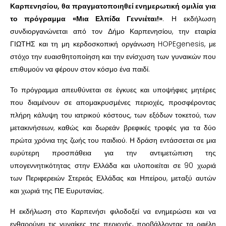
Καρπενησίου, θα πραγματοποιηθεί ενημερωτική ομιλία για
το πρόγραμμα «Μια Ελπίδα Γεννιέται!»
. Η εκδήλωση
συνδιοργανώνεται από τον Δήμο Καρπενησίου, την εταιρία
ΓΙΩΤΗΣ και τη μη κερδοσκοπική οργάνωση HOPEgenesis, με
στόχο την ευαισθητοποίηση και την ενίσχυση των γυναικών που
επιθυμούν να φέρουν στον κόσμο ένα παιδί.
Το πρόγραμμα απευθύνεται σε έγκυες και υποψήφιες μητέρες
που διαμένουν σε απομακρυσμένες περιοχές, προσφέροντας
πλήρη κάλυψη του ιατρικού κόστους, των εξόδων τοκετού, των
μετακινήσεων, καθώς και δωρεάν βρεφικές τροφές για τα δύο
πρώτα χρόνια της ζωής του παιδιού. Η δράση εντάσσεται σε μια
ευρύτερη προσπάθεια για την αντιμετώπιση της
υπογεννητικότητας στην Ελλάδα και υλοποιείται σε 90 χωριά
των Περιφερειών Στερεάς Ελλάδας και Ηπείρου, μεταξύ αυτών
και χωριά της ΠΕ Ευρυτανίας.
Η εκδήλωση στο Καρπενήσι φιλοδοξεί να ενημερώσει και να
ενθαρρύνει τις γυναίκες της περιοχής, προβάλλοντας τα οφέλη