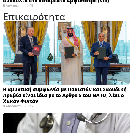
συναυλία στο κατάμεστο Αμφιθέατρο (vid)
6 Αυγούστου 2026
Επικαιρότητα
Η αμυντική συμφωνία με Πακιστάν και Σαουδική
Αραβία είναι ίδια με το Άρθρο 5 του ΝΑΤΟ, λέει ο
Χακάν Φιντάν ​
9 Αυγούστου 2026