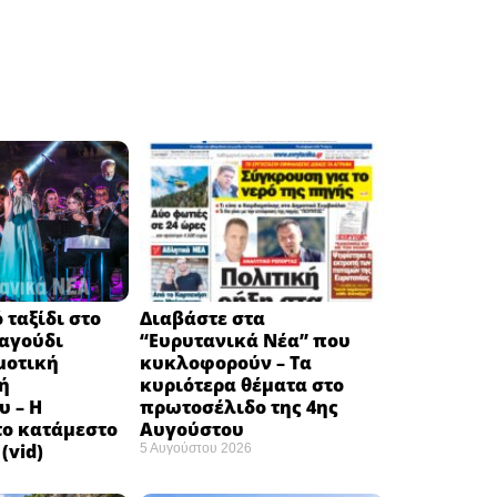
 ταξίδι στο
Διαβάστε στα
ραγούδι
“Ευρυτανικά Νέα” που
μοτική
κυκλοφορούν – Τα
ή
κυριότερα θέματα στο
υ – Η
πρωτοσέλιδο της 4ης
το κατάμεστο
Αυγούστου
(vid)
5 Αυγούστου 2026