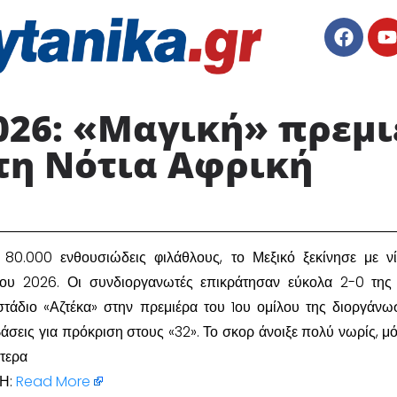
26: «Μαγική» πρεμι
 τη Νότια Αφρική ​
80.000 ενθουσιώδεις φιλάθλους, το Μεξικό ξεκίνησε με ν
ου 2026. Οι συνδιοργανωτές επικράτησαν εύκολα 2-0 της
στάδιο «Αζτέκα» στην πρεμιέρα του 1ου ομίλου της διοργάνω
άσεις για πρόκριση στους «32». Το σκορ άνοιξε πολύ νωρίς, μό
ότερα
Η:
Read More