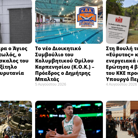
ρα ο Άγιος
Το νέο Διοικητικό
Στη Βουλή τ
τωλός, ο
Συμβούλιο του
«Εύρυτος» κ
σκαλος του
Κολυμβητικού Ομίλου
ενεργειακά 
εξίτηλο
Καρπενησίου (Κ.Ο.Κ.) –
Ερώτηση 4 
Ευρυτανία
Πρόεδρος ο Δημήτρης
του ΚΚΕ προ
Μπαλτάς
Υπουργό Πε
5 Αυγούστου 2026
4 Αυγούστου 2026