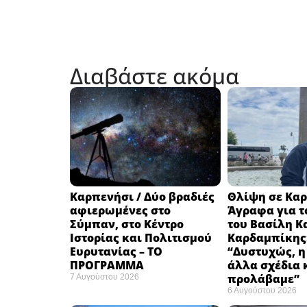
Διαβάστε ακόμα
Καρπενήσι / Δύο βραδιές
Θλίψη σε Καρ
αφιερωμένες στο
Άγραφα για τ
Σύμπαν, στο Κέντρο
του Βασίλη Κ
Ιστορίας και Πολιτισμού
Καρδαμπίκης
Ευρυτανίας – ΤΟ
“Δυστυχώς, η
ΠΡΟΓΡΑΜΜΑ
άλλα σχέδια 
προλάβαμε”
7 Αυγούστου 2026
6 Αυγούστου 2026