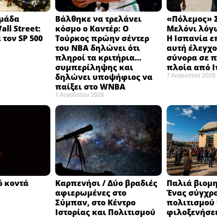
ομάδα
Βάλθηκε να τρελάνει
«Πόλεμος» Σ
ll Street:
κόσμο ο Καντέρ: Ο
Μελόνι λόγω
 τον SP 500
Τούρκος πρώην σέντερ
Η Ισπανία ε
του NBA δηλώνει ότι
αυτή έλεγχο
πληροί τα κριτήρια…
σύνορα σε π
συμπερίληψης και
πλοία από 
δηλώνει υποψήφιος να
7 Αυγούστου 2026
παίξει στο WNBA
7 Αυγούστου 2026
ό κοντά
Καρπενήσι / Δύο βραδιές
Παλιά βιομη
αφιερωμένες στο
Ένας σύγχρ
Σύμπαν, στο Κέντρο
πολιτισμού
Ιστορίας και Πολιτισμού
φιλοξενήσει