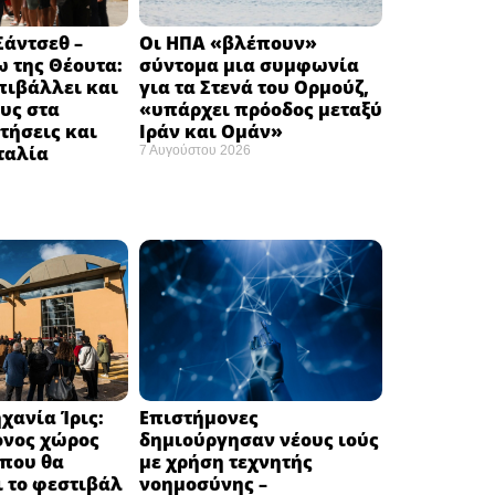
άντσεθ –
Οι ΗΠΑ «βλέπουν»
 της Θέουτα:
σύντομα μια συμφωνία
πιβάλλει και
για τα Στενά του Ορμούζ,
υς στα
«υπάρχει πρόοδος μεταξύ
τήσεις και
Ιράν και Ομάν»
Ιταλία
7 Αυγούστου 2026
χανία Ίρις:
Επιστήμονες
ονος χώρος
δημιούργησαν νέους ιούς
 που θα
με χρήση τεχνητής
 το φεστιβάλ
νοημοσύνης –