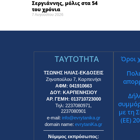
Σεργιάννης, μόλις στα 54
του χρόνια
7 Αυγούστου 2026
TAYTOTHTA
Όροι 
Πολι
ΤΣΩΝΗΣ ΗΛΙΑΣ-ΕΚΔΟΣΕΙΣ
Ζηνοπούλου 7, Καρπενήσι
απορ
ΑΦΜ: 041910663
ΔΟΥ: ΚΑΡΠΕΝΗΣΙΟΥ
Δήλ
ΑΡ. ΓΕΜΗ: 013710723000
συμμό
Τηλ: 2237080971,
με τη 
2237080901
e-mail:
info@evrytanika.gr
(ΕΕ) 2
domain name:
evrytaniKa.gr
Νόμιμος εκπρόσωπος: