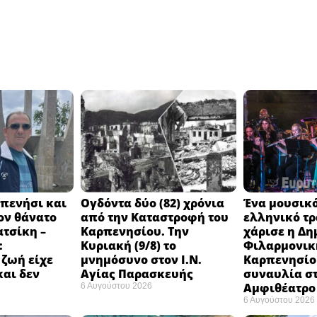
πενήσι και
Ογδόντα δύο (82) χρόνια
Ένα μουσικό
ον θάνατο
από την Καταστροφή του
ελληνικό τ
ατσίκη –
Καρπενησίου. Την
χάρισε η Δη
:
Κυριακή (9/8) το
Φιλαρμονικ
 ζωή είχε
μνημόσυνο στον Ι.Ν.
Καρπενησίο
και δεν
Αγίας Παρασκευής
συναυλία σ
Αμφιθέατρο 
6 Αυγούστου 2026
6 Αυγούστου 2026