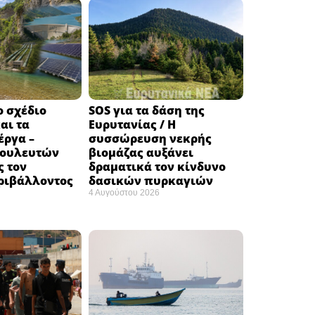
ο σχέδιο
SOS για τα δάση της
αι τα
Ευρυτανίας / Η
έργα –
συσσώρευση νεκρής
βουλευτών
βιομάζας αυξάνει
ς τον
δραματικά τον κίνδυνο
ριβάλλοντος
δασικών πυρκαγιών
4 Αυγούστου 2026