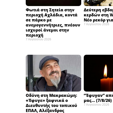
Φωτιά στη Σητεία στην
Δεύτερη εβδ
περιοχή Αχλάδια, κοντά
κερδών στη Wa
σε πάρκο με
Νέο ρεκόρ για
ανεμογεννήτριες, πνέουν
7 Αυγούστου 2026
ισχυροί άνεμοι στην
περιοχή
7 Αυγούστου 2026
Οδύνη στη Μακρακώμη:
“Έφυγαν” απ
«Έφυγε» ξαφνικά ο
μας… (7/8/26)
Διευθυντής του τοπικού
7 Αυγούστου 2026
ΕΠΑΛ, Αλέξανδρος