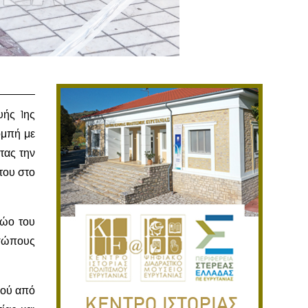
υής 1ης
ομπή με
τας την
του στο
ρώο του
οσώπους
γού από