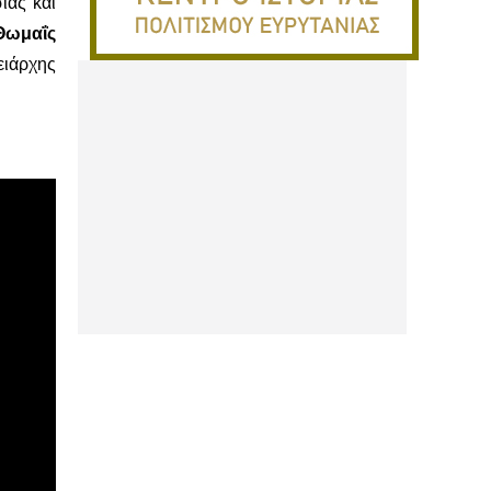
ίας και
Θωμαΐς
ειάρχης