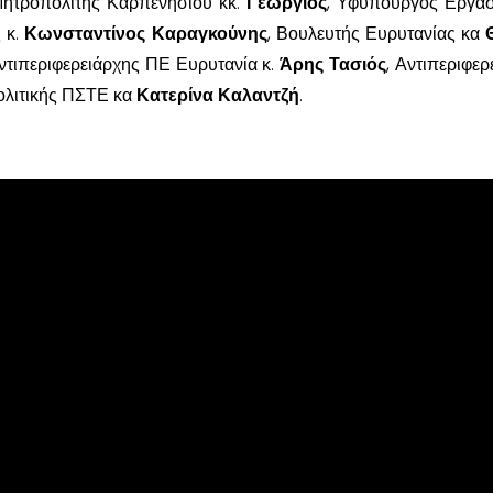
 Μητροπολίτης Καρπενησίου κκ.
Γεώργιος
, Υφυπουργός Εργασ
 κ.
Κωνσταντίνος Καραγκούνης
, Βουλευτής Ευρυτανίας κα
Αντιπεριφερειάρχης ΠΕ Ευρυτανία κ.
Άρης Τασιός
, Αντιπεριφερ
ολιτικής ΠΣΤΕ κα
Κατερίνα Καλαντζή
.
Σ