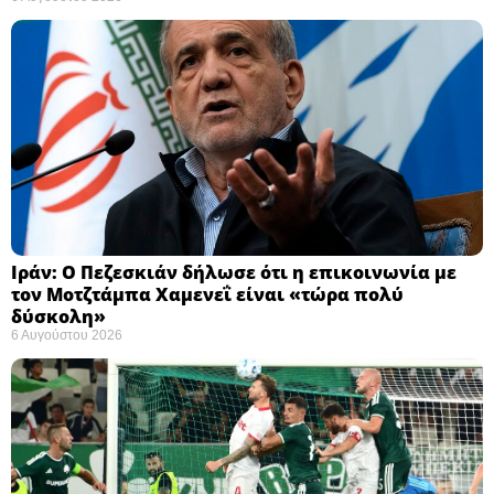
Ιράν: Ο Πεζεσκιάν δήλωσε ότι η επικοινωνία με
τον Μοτζτάμπα Χαμενεΐ είναι «τώρα πολύ
δύσκολη» ​
6 Αυγούστου 2026