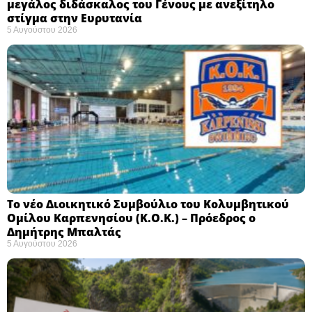
μεγάλος διδάσκαλος του Γένους με ανεξίτηλο
στίγμα στην Ευρυτανία
5 Αυγούστου 2026
Το νέο Διοικητικό Συμβούλιο του Κολυμβητικού
Ομίλου Καρπενησίου (Κ.Ο.Κ.) – Πρόεδρος ο
Δημήτρης Μπαλτάς
5 Αυγούστου 2026