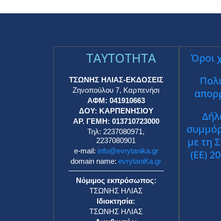
TAYTOTHTA
Όροι 
Πολι
ΤΣΩΝΗΣ ΗΛΙΑΣ-ΕΚΔΟΣΕΙΣ
Ζηνοπούλου 7, Καρπενήσι
απορ
ΑΦΜ: 041910663
ΔΟΥ: ΚΑΡΠΕΝΗΣΙΟΥ
Δήλ
ΑΡ. ΓΕΜΗ: 013710723000
συμμό
Τηλ: 2237080971,
με τη 
2237080901
e-mail:
info@evrytanika.gr
(ΕΕ) 2
domain name:
evrytaniKa.gr
Νόμιμος εκπρόσωπος:
ΤΣΩΝΗΣ ΗΛΙΑΣ
Ιδιοκτησία:
ΤΣΩΝΗΣ ΗΛΙΑΣ