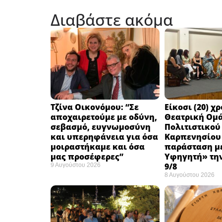
Διαβάστε ακόμα
Τζίνα Οικονόμου: “Σε
Eίκοσι (20) χ
αποχαιρετούμε με οδύνη,
Θεατρική Ομ
σεβασμό, ευγνωμοσύνη
Πολιτιστικού
και υπερηφάνεια για όσα
Καρπενησίου 
μοιραστήκαμε και όσα
παράσταση με
μας προσέφερες”
Υφηγητή» τη
9/8
9 Αυγούστου 2026
8 Αυγούστου 2026