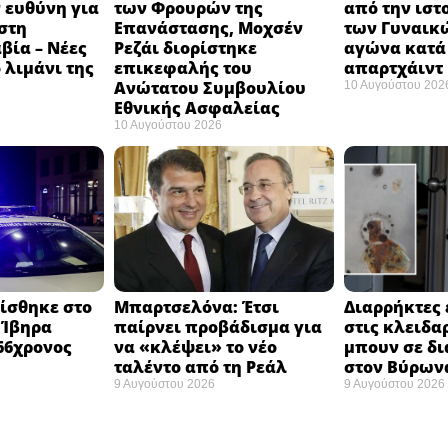
 ευθύνη για
των Φρουρών της
από την ιστ
στη
Επανάστασης, Μοχσέν
των Γυναικώ
βία – Νέες
Ρεζάι διορίστηκε
αγώνα κατά
 λιμάνι της
επικεφαλής του
απαρτχάιντ 
Ανώτατου Συμβουλίου
10 Αυγούστου 202
Εθνικής Ασφαλείας ​
10 Αυγούστου 2026
ίσθηκε στο
Μπαρτσελόνα: Έτσι
Διαρρήκτες 
 Ίβηρα
παίρνει προβάδισμα για
στις κλειδαρ
66χρονος
να «κλέψει» το νέο
μπουν σε δ
ταλέντο από τη Ρεάλ
στον Βύρω
9 Αυγούστου 2026
9 Αυγούστου 2026