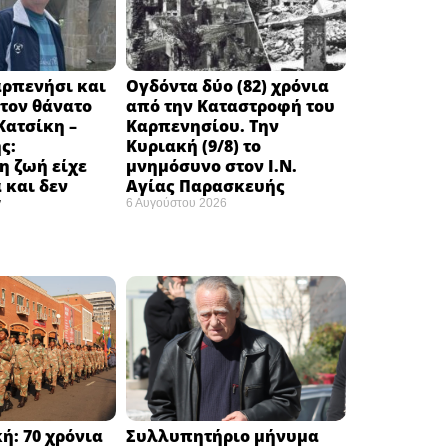
αρπενήσι και
Ογδόντα δύο (82) χρόνια
τον θάνατο
από την Καταστροφή του
Κατσίκη –
Καρπενησίου. Την
ς:
Κυριακή (9/8) το
η ζωή είχε
μνημόσυνο στον Ι.Ν.
 και δεν
Αγίας Παρασκευής
”
6 Αυγούστου 2026
ή: 70 χρόνια
Συλλυπητήριο μήνυμα