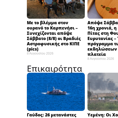
Με το βλέμμα στον
Απόψε Σάββατο
ουρανό το Καρπενήσι –
16η χρονιά, η
Συνεχίζονται απόψε
Πίτας στη Φο
Σάββατο (8/8) οι Βραδιές
Ευρυτανίας – 
Αστροφυσικής στο ΚΙΠΕ
πρόγραμμα τ
(pics)
εκδηλώσεων 
πλατεία
8 Αυγούστου 2026
8 Αυγούστου 2026
Επικαιρότητα
Γαύδος: 26 μετανάστες
Υεμένη: Οι Χ