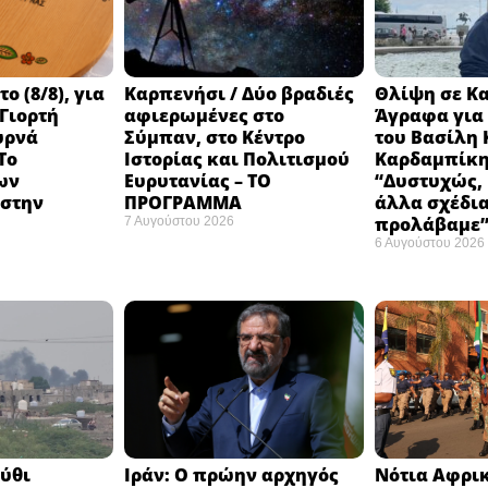
 (8/8), για
Καρπενήσι / Δύο βραδιές
Θλίψη σε Κ
 Γιορτή
αφιερωμένες στο
Άγραφα για 
υρνά
Σύμπαν, στο Κέντρο
του Βασίλη 
Το
Ιστορίας και Πολιτισμού
Καρδαμπίκη
ων
Ευρυτανίας – ΤΟ
“Δυστυχώς, 
στην
ΠΡΟΓΡΑΜΜΑ
άλλα σχέδια
προλάβαμε
7 Αυγούστου 2026
6 Αυγούστου 2026
ούθι
Ιράν: Ο πρώην αρχηγός
Νότια Αφρικ