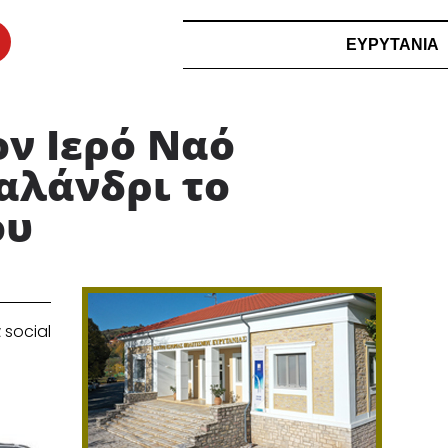
ΕΥΡΥΤΑΝΙΑ
ν Ιερό Ναό
αλάνδρι το
ου
 social