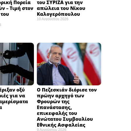
ορική Πορεία
του ΣΥΡΙΖΑ για την
ν – Τιμή στον
απώλεια του Νίκου
 του
Καλογερόπουλου ​
​
10 Αυγούστου 2026
6
έριξαν οξύ
Ο Πεζεσκιάν διόρισε τον
ιές για να
πρώην αρχηγό των
ιαμερίσματα
Φρουρών της
να
Επανάστασης,
επικεφαλής του
Ανώτατου Συμβουλίου
Εθνικής Ασφαλείας
9 Αυγούστου 2026