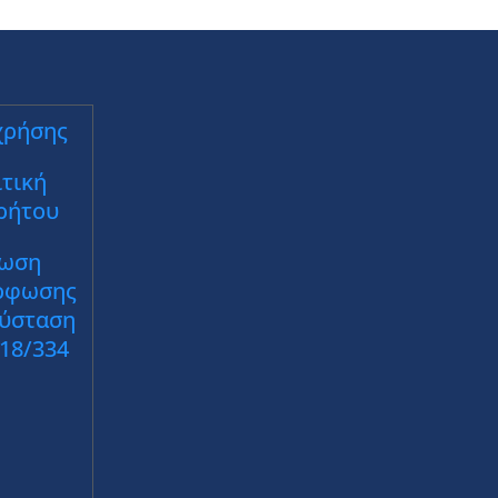
χρήσης
τική
ρήτου
ωση
ρφωσης
Σύσταση
018/334