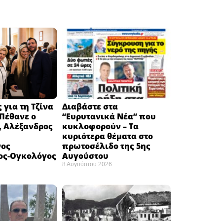
 για τη Τζίνα
Διαβάστε στα
Πέθανε ο
“Ευρυτανικά Νέα” που
, Αλέξανδρος
κυκλοφορούν – Τα
κυριότερα θέματα στο
νος
πρωτοσέλιδο της 5ης
ος-Ογκολόγος
Αυγούστου
8 Αυγούστου 2026