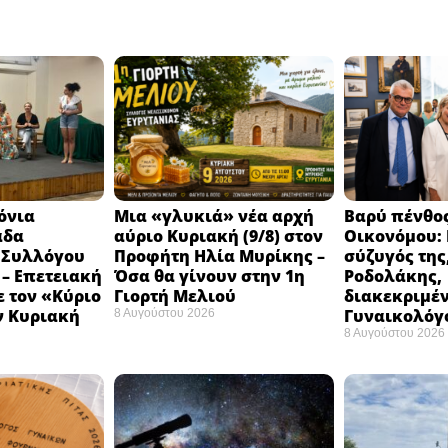
ρόνια
Μια «γλυκιά» νέα αρχή
Βαρύ πένθος
άδα
αύριο Κυριακή (9/8) στον
Οικονόμου: 
 Συλλόγου
Προφήτη Ηλία Μυρίκης –
σύζυγός της
– Επετειακή
Όσα θα γίνουν στην 1η
Ροδολάκης,
 τον «Κύριο
Γιορτή Μελιού
διακεκριμέ
ν Κυριακή
Γυναικολόγ
8 Αυγούστου 2026
8 Αυγούστου 2026