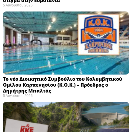
στίγμα στην Ευρυτανία
5 Αυγούστου 2026
Το νέο Διοικητικό Συμβούλιο του Κολυμβητικού
Ομίλου Καρπενησίου (Κ.Ο.Κ.) – Πρόεδρος ο
Δημήτρης Μπαλτάς
5 Αυγούστου 2026