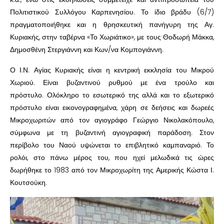
Πολιτιστικού Συλλόγου Καρπενησίου. Το ίδιο βράδυ (6/7)
πραγματοποιήθηκε και η θρησκευτική πανήγυρη της Αγ.
Κυριακής, στην ταβέρνα «Το Χωριάτικο», με τους Θοδωρή Μάκκα,
Δημοσθένη Στεργιάννη και Κων/να Κομπογιάννη.
Ο Ι.Ν. Αγίας Κυριακής είναι η κεντρική εκκλησία του Μικρού
Χωριού. Είναι βυζαντινού ρυθμού με ένα τρούλο και
πρόστυλο. Ολόκληρο το εσωτερικό της αλλά και το εξωτερικό
πρόστυλο είναι εικονογραφημένα, χάρη σε δεήσεις και δωρεές
Μικροχωριτών από τον αγιογράφο Γεώργιο Νικολακόπουλο,
σύμφωνα με τη βυζαντινή αγιογραφική παράδοση. Στον
περίβολο του Ναού υψώνεται το επιβλητικό καμπαναριό. Το
ρολόι, στο πάνω μέρος του, που ηχεί μελωδικά τις ώρες
δωρήθηκε το 1983 από τον Μικροχωρίτη της Αμερικής Κώστα Ι.
Κουτσούκη.