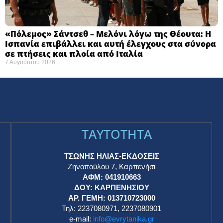
«Πόλεμος» Σάντσεθ – Μελόνι λόγω της Θέουτα: Η
Ισπανία επιβάλλει και αυτή έλεγχους στα σύνορα
σε πτήσεις και πλοία από Ιταλία
7 Αυγούστου 2026
TAYTOTHTA
ΤΣΩΝΗΣ ΗΛΙΑΣ-ΕΚΔΟΣΕΙΣ
Ζηνοπούλου 7, Καρπενήσι
ΑΦΜ: 041910663
η
ΔΟΥ: ΚΑΡΠΕΝΗΣΙΟΥ
ΑΡ. ΓΕΜΗ: 013710723000
Τηλ: 2237080971, 2237080901
e-mail:
info@evrytanika.gr