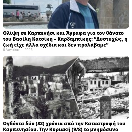
Θλίψη σε Καρπενήσι και Άγραφα για τον θάνατο
του Βασίλη Κατσίκη – Καρδαμπίκης: “Δυστυχώς, η
ζωή είχε άλλα σχέδια και δεν προλάβαμε”
6 Αυγούστου 2026
Ογδόντα δύο (82) χρόνια από την Καταστροφή του
Καρπενησίου. Την Κυριακή (9/8) το μνημόσυνο