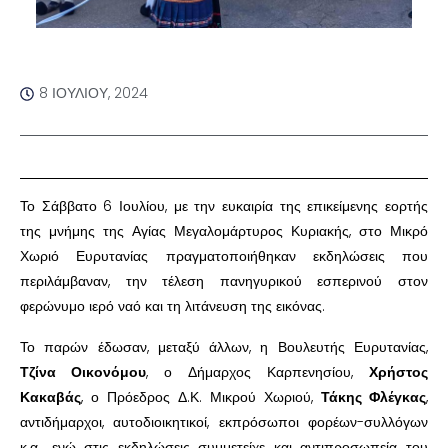
8 ΙΟΥΛΊΟΥ, 2024
Το Σάββατο 6 Ιουλίου, με την ευκαιρία της επικείμενης εορτής
της μνήμης της Αγίας Μεγαλομάρτυρος Κυριακής, στο Μικρό
Χωριό Ευρυτανίας πραγματοποιήθηκαν εκδηλώσεις που
περιλάμβαναν, την τέλεση πανηγυρικού εσπερινού στον
φερώνυμο ιερό ναό και τη λιτάνευση της εικόνας.
Το παρών έδωσαν, μεταξύ άλλων, η Βουλευτής Ευρυτανίας,
Τζίνα Οικονόμου
, ο Δήμαρχος Καρπενησίου,
Χρήστος
Κακαβάς
, ο Πρόεδρος Δ.Κ. Μικρού Χωριού,
Τάκης Φλέγκας
,
αντιδήμαρχοι, αυτοδιοικητικοί, εκπρόσωποι φορέων-συλλόγων
κ.α., ενώ στις εκδηλώσεις συμμετείχε και αντιπροσωπεία του