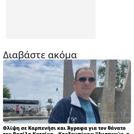
Διαβάστε ακόμα
Θλίψη σε Καρπενήσι και Άγραφα για τον θάνατο
του Βασίλη Κατσίκη – Καρδαμπίκης: “Δυστυχώς, η