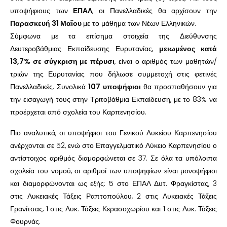
υποψήφιους των
ΕΠΑΛ
, οι Πανελλαδικές θα αρχίσουν την
Παρασκευή 31 Μαΐου
με το μάθημα των Νέων Ελληνικών.
Σύμφωνα με τα επίσημα στοιχεία της Διεύθυνσης
Δευτεροβάθμιας Εκπαίδευσης Ευρυτανίας,
μειωμένος κατά
13,7% σε σύγκριση με πέρυσι
, είναι ο αριθμός των μαθητών/
τριών της Ευρυτανίας που δήλωσε συμμετοχή στις φετινές
Πανελλαδικές. Συνολικά
107 υποψήφιοι
θα προσπαθήσουν για
την εισαγωγή τους στην Τριτοβάθμια Εκπαίδευση, με το 83% να
προέρχεται από σχολεία του Καρπενησίου.
Πιο αναλυτικά, οι υποψήφιοι του Γενικού Λυκείου Καρπενησίου
ανέρχονται σε 52, ενώ στο Επαγγελματικό Λύκειο Καρπενησίου ο
αντίστοιχος αριθμός διαμορφώνεται σε 37. Σε όλα τα υπόλοιπα
σχολεία του νομού, οι αριθμοί των υποψηφίων είναι μονοψήφιοι
και διαμορφώνονται ως εξής: 5 στο ΕΠΑΛ Δυτ. Φραγκίστας, 3
στις Λυκειακές Τάξεις Ραπτοπούλου, 2 στις Λυκειακές Τάξεις
Γρανίτσας, 1 στις Λυκ. Τάξεις Κερασοχωρίου και 1 στις Λυκ. Τάξεις
Φουρνάς.