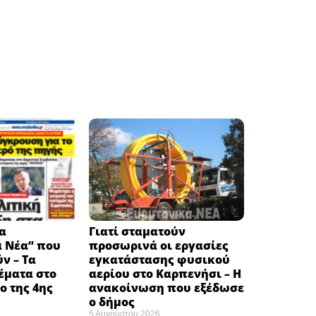
α
Γιατί σταματούν
ά Νέα” που
προσωρινά οι εργασίες
ν – Τα
εγκατάστασης φυσικού
έματα στο
αερίου στο Καρπενήσι – Η
 της 4ης
ανακοίνωση που εξέδωσε
ο δήμος
5 Αυγούστου 2026