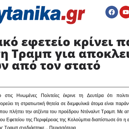
κό εφετείο κρίνει 
η Τραμπ για αποκλε
 από τον στατό ​
ίο στις Ηνωμένες Πολιτείες έκρινε τη Δευτέρα ότι πολιτ
εύει τη στρατιωτική θητεία σε διεμφυλικά άτομα είναι παράν
η που πλήττει την ατζέντα του προέδρου Ντόναλντ Τραμπ. Με 
του Εφετείου της Περιφέρειας της Κολούμπια διαπίστωσε ότι η 
ης Τραμπ σχεδιάστηκε … Περισσότερα