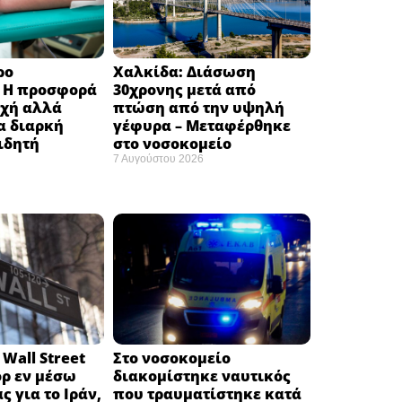
ρο
Χαλκίδα: Διάσωση
: H προσφορά
30χρονης μετά από
οχή αλλά
πτώση από την υψηλή
α διαρκή
γέφυρα – Μεταφέρθηκε
ιδητή
στο νοσοκομείο ​
7 Αυγούστου 2026
Wall Street
Στο νοσοκομείο
όρ εν μέσω
διακομίστηκε ναυτικός
ς για το Ιράν,
που τραυματίστηκε κατά