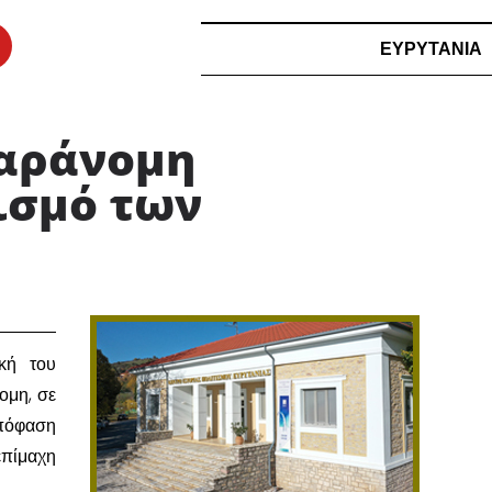
ΕΥΡΥΤΑΝΙΑ
παράνομη
ισμό των
ική του
ομη, σε
απόφαση
επίμαχη