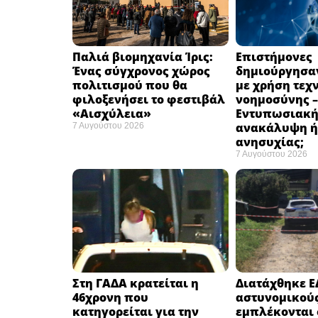
Παλιά βιομηχανία Ίρις:
Επιστήμονες
Ένας σύγχρονος χώρος
δημιούργησαν
πολιτισμού που θα
με χρήση τεχ
φιλοξενήσει το φεστιβάλ
νοημοσύνης –
«Αισχύλεια» ​
Εντυπωσιακ
ανακάλυψη ή
7 Αυγούστου 2026
ανησυχίας; ​
7 Αυγούστου 2026
Στη ΓΑΔΑ κρατείται η
Διατάχθηκε Ε
46χρονη που
αστυνομικού
κατηγορείται για την
εμπλέκονται 