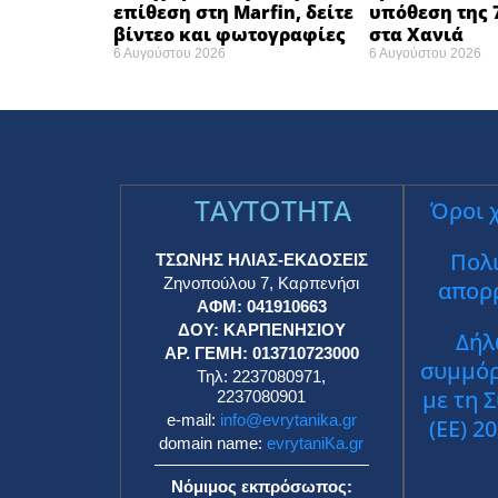
επίθεση στη Marfin, δείτε
υπόθεση της 
βίντεο και φωτογραφίες
στα Χανιά
6 Αυγούστου 2026
6 Αυγούστου 2026
TAYTOTHTA
Όροι 
Πολι
ΤΣΩΝΗΣ ΗΛΙΑΣ-ΕΚΔΟΣΕΙΣ
Ζηνοπούλου 7, Καρπενήσι
απορ
ΑΦΜ: 041910663
ΔΟΥ: ΚΑΡΠΕΝΗΣΙΟΥ
Δήλ
ΑΡ. ΓΕΜΗ: 013710723000
συμμό
Τηλ: 2237080971,
με τη 
2237080901
e-mail:
info@evrytanika.gr
(ΕΕ) 2
domain name:
evrytaniKa.gr
Νόμιμος εκπρόσωπος: