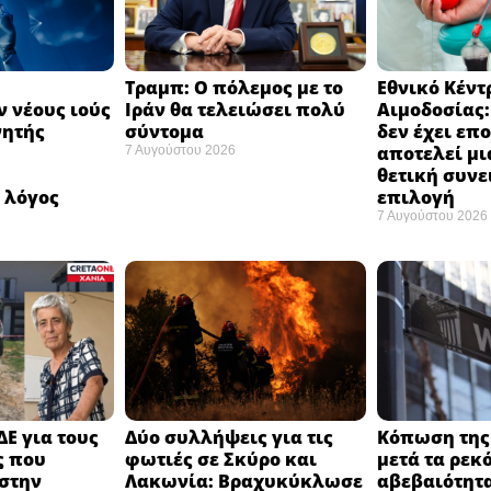
Τραμπ: Ο πόλεμος με το
Εθνικό Κέντ
 νέους ιούς
Ιράν θα τελειώσει πολύ
Αιμοδοσίας
νητής
σύντομα ​
δεν έχει επ
αποτελεί μι
7 Αυγούστου 2026
ή
θετική συνε
 λόγος
επιλογή ​
7 Αυγούστου 2026
ΔΕ για τους
Δύο συλλήψεις για τις
Κόπωση της 
ς που
φωτιές σε Σκύρο και
μετά τα ρεκ
στην
Λακωνία: Βραχυκύκλωσε
αβεβαιότητα