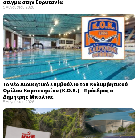
στίγμα στην Ευρυτανία
5 Αυγούστου 2026
Το νέο Διοικητικό Συμβούλιο του Κολυμβητικού
Ομίλου Καρπενησίου (Κ.Ο.Κ.) – Πρόεδρος ο
Δημήτρης Μπαλτάς
5 Αυγούστου 2026