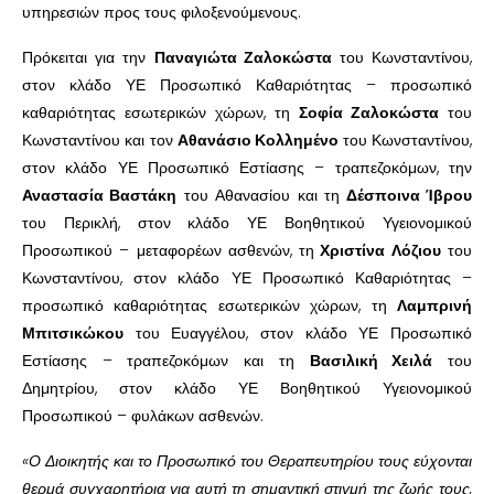
υπηρεσιών προς τους φιλοξενούμενους.
Πρόκειται για την
Παναγιώτα Ζαλοκώστα
του Κωνσταντίνου,
στον κλάδο ΥΕ Προσωπικό Καθαριότητας – προσωπικό
καθαριότητας εσωτερικών χώρων, τη
Σοφία Ζαλοκώστα
του
Κωνσταντίνου και τον
Αθανάσιο Κολλημένο
του Κωνσταντίνου,
στον κλάδο ΥΕ Προσωπικό Εστίασης – τραπεζοκόμων, την
Αναστασία Βαστάκη
του Αθανασίου και τη
Δέσποινα Ίβρου
του Περικλή, στον κλάδο ΥΕ Βοηθητικού Υγειονομικού
Προσωπικού – μεταφορέων ασθενών, τη
Χριστίνα Λόζιου
του
Κωνσταντίνου, στον κλάδο ΥΕ Προσωπικό Καθαριότητας –
προσωπικό καθαριότητας εσωτερικών χώρων, τη
Λαμπρινή
Μπιτσικώκου
του Ευαγγέλου, στον κλάδο ΥΕ Προσωπικό
Εστίασης – τραπεζοκόμων και τη
Βασιλική Χειλά
του
Δημητρίου, στον κλάδο ΥΕ Βοηθητικού Υγειονομικού
Προσωπικού – φυλάκων ασθενών.
«Ο Διοικητής και το Προσωπικό του Θεραπευτηρίου τους εύχονται
θερμά συγχαρητήρια για αυτή τη σημαντική στιγμή της ζωής τους,