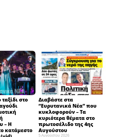
 ταξίδι στο
Διαβάστε στα
ραγούδι
“Ευρυτανικά Νέα” που
μοτική
κυκλοφορούν – Τα
ή
κυριότερα θέματα στο
υ – Η
πρωτοσέλιδο της 4ης
το κατάμεστο
Αυγούστου
(vid)
5 Αυγούστου 2026