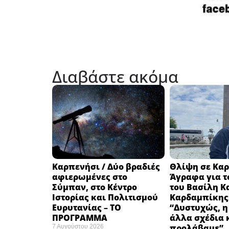
Διαβάστε ακόμα
Καρπενήσι / Δύο βραδιές
Θλίψη σε Καρ
αφιερωμένες στο
Άγραφα για τ
Σύμπαν, στο Κέντρο
του Βασίλη Κ
Ιστορίας και Πολιτισμού
Καρδαμπίκης
Ευρυτανίας – ΤΟ
“Δυστυχώς, η
ΠΡΟΓΡΑΜΜΑ
άλλα σχέδια 
προλάβαμε”
7 Αυγούστου 2026