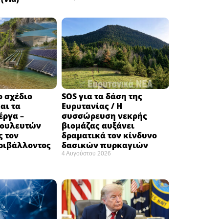
ο σχέδιο
SOS για τα δάση της
αι τα
Ευρυτανίας / Η
έργα –
συσσώρευση νεκρής
βουλευτών
βιομάζας αυξάνει
ς τον
δραματικά τον κίνδυνο
ριβάλλοντος
δασικών πυρκαγιών
4 Αυγούστου 2026