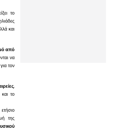
ίξει το
ιλιάδες
λλά και
θμό από
νται να
για τον
ιρείες
,
 και το
 ετήσιο
ωή της
ουσικού