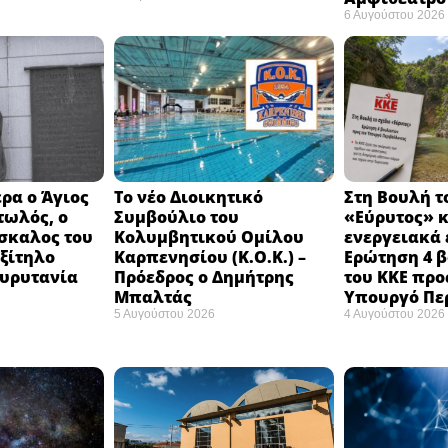
6 Αυγούστου 2026
ρα ο Άγιος
Το νέο Διοικητικό
Στη Βουλή τ
τωλός, ο
Συμβούλιο του
«Εύρυτος» κ
σκαλος του
Κολυμβητικού Ομίλου
ενεργειακά 
εξίτηλο
Καρπενησίου (Κ.Ο.Κ.) –
Ερώτηση 4 
Ευρυτανία
Πρόεδρος ο Δημήτρης
του ΚΚΕ προ
Μπαλτάς
Υπουργό Πε
5 Αυγούστου 2026
4 Αυγούστου 2026