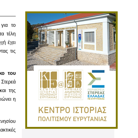
υ
για το
τα τέλη
ρχή έχει
τας τις
κο του
 Στερεά
και της
ειώνει η
ενησίου
ακτικές