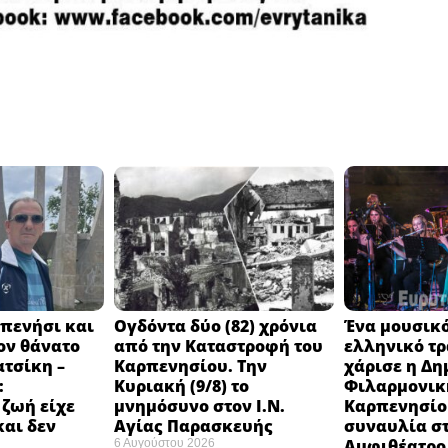
πενήσι και
Ογδόντα δύο (82) χρόνια
Ένα μουσικό
ον θάνατο
από την Καταστροφή του
ελληνικό τ
ατσίκη –
Καρπενησίου. Την
χάρισε η Δη
:
Κυριακή (9/8) το
Φιλαρμονικ
 ζωή είχε
μνημόσυνο στον Ι.Ν.
Καρπενησίο
και δεν
Αγίας Παρασκευής
συναυλία σ
Αμφιθέατρο 
6 Αυγούστου 2026