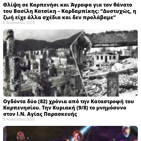
Θλίψη σε Καρπενήσι και Άγραφα για τον θάνατο
του Βασίλη Κατσίκη – Καρδαμπίκης: “Δυστυχώς, η
ζωή είχε άλλα σχέδια και δεν προλάβαμε”
6 Αυγούστου 2026
Ογδόντα δύο (82) χρόνια από την Καταστροφή του
Καρπενησίου. Την Κυριακή (9/8) το μνημόσυνο
στον Ι.Ν. Αγίας Παρασκευής
6 Αυγούστου 2026