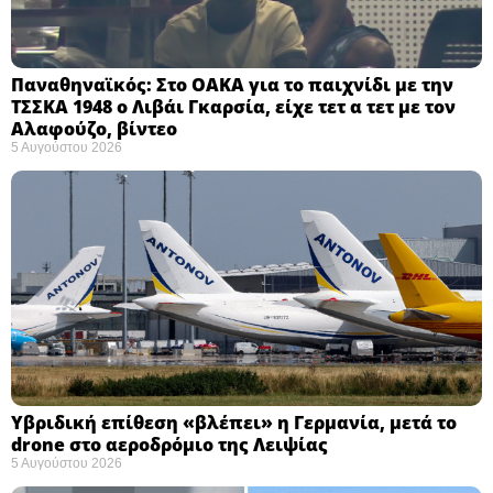
Παναθηναϊκός: Στο ΟΑΚΑ για το παιχνίδι με την
ΤΣΣΚΑ 1948 ο Λιβάι Γκαρσία, είχε τετ α τετ με τον
Αλαφούζο, βίντεο
5 Αυγούστου 2026
Υβριδική επίθεση «βλέπει» η Γερμανία, μετά το
drone στο αεροδρόμιο της Λειψίας
5 Αυγούστου 2026