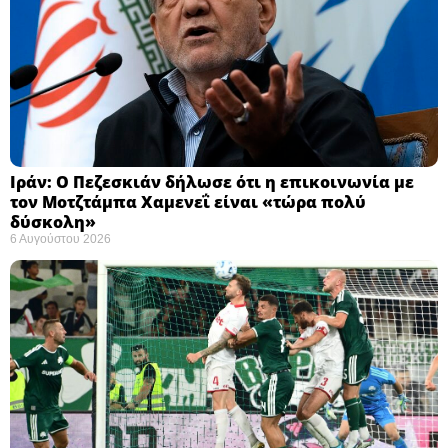
Ιράν: Ο Πεζεσκιάν δήλωσε ότι η επικοινωνία με
τον Μοτζτάμπα Χαμενεΐ είναι «τώρα πολύ
δύσκολη» ​
6 Αυγούστου 2026