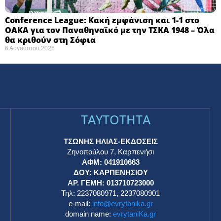
Conference League: Κακή εμφάνιση και 1-1 στο
ΟΑΚΑ για τον Παναθηναϊκό με την ΤΣΚΑ 1948 – Όλα
θα κριθούν στη Σόφια ​
6 Αυγούστου 2026
TAYTOTHTA
ΤΣΩΝΗΣ ΗΛΙΑΣ-ΕΚΔΟΣΕΙΣ
Ζηνοπούλου 7, Καρπενήσι
ΑΦΜ: 041910663
η
ΔΟΥ: ΚΑΡΠΕΝΗΣΙΟΥ
ΑΡ. ΓΕΜΗ: 013710723000
Τηλ: 2237080971, 2237080901
e-mail:
info@evrytanika.gr
domain name:
evrytaniKa.gr