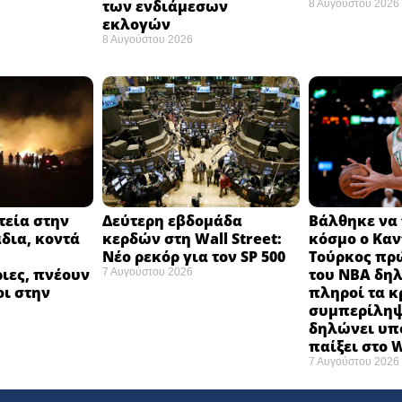
των ενδιάμεσων
8 Αυγούστου 2026
εκλογών ​
8 Αυγούστου 2026
τεία στην
Δεύτερη εβδομάδα
Βάλθηκε να 
δια, κοντά
κερδών στη Wall Street:
κόσμο ο Καν
Νέο ρεκόρ για τον SP 500
Τούρκος πρ
ιες, πνέουν
του NBA δηλ
7 Αυγούστου 2026
οι στην
πληροί τα κ
συμπερίληψ
δηλώνει υπ
παίξει στο
7 Αυγούστου 2026