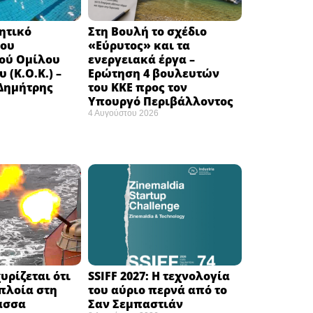
κητικό
Στη Βουλή το σχέδιο
του
«Εύρυτος» και τα
ού Ομίλου
ενεργειακά έργα –
 (Κ.Ο.Κ.) –
Ερώτηση 4 βουλευτών
 Δημήτρης
του ΚΚΕ προς τον
Υπουργό Περιβάλλοντος
4 Αυγούστου 2026
υρίζεται ότι
SSIFF 2027: Η τεχνολογία
πλοία στη
του αύριο περνά από το
σσα ​
Σαν Σεμπαστιάν ​