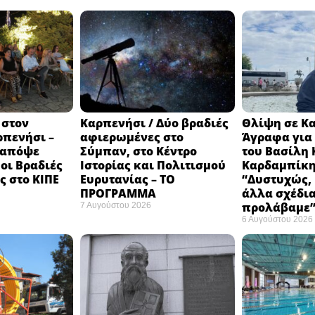
 στον
Καρπενήσι / Δύο βραδιές
Θλίψη σε Κ
ρπενήσι –
αφιερωμένες στο
Άγραφα για 
 απόψε
Σύμπαν, στο Κέντρο
του Βασίλη 
 οι Βραδιές
Ιστορίας και Πολιτισμού
Καρδαμπίκη
 στο ΚΙΠΕ
Ευρυτανίας – ΤΟ
“Δυστυχώς, 
ΠΡΟΓΡΑΜΜΑ
άλλα σχέδια
προλάβαμε
7 Αυγούστου 2026
6 Αυγούστου 2026