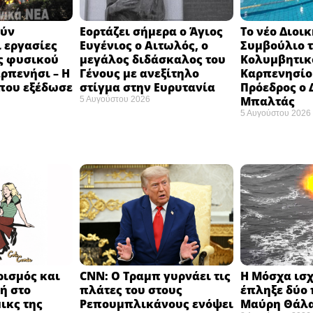
ούν
Εορτάζει σήμερα ο Άγιος
Το νέο Διοι
 εργασίες
Ευγένιος ο Αιτωλός, ο
Συμβούλιο 
ς φυσικού
μεγάλος διδάσκαλος του
Κολυμβητικ
αρπενήσι – Η
Γένους με ανεξίτηλο
Καρπενησίου
που εξέδωσε
στίγμα στην Ευρυτανία
Πρόεδρος ο
Μπαλτάς
5 Αυγούστου 2026
5 Αυγούστου 2026
ισμός και
CNN: Ο Τραμπ γυρνάει τις
Η Μόσχα ισχ
ή στο
πλάτες του στους
έπληξε δύο 
ικς της
Ρεπουμπλικάνους ενόψει
Μαύρη Θάλα