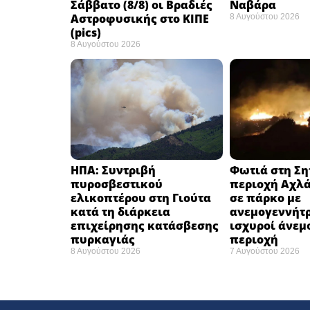
Σάββατο (8/8) οι Βραδιές
Ναβάρα ​
Αστροφυσικής στο ΚΙΠΕ
8 Αυγούστου 2026
(pics)
8 Αυγούστου 2026
ΗΠΑ: Συντριβή
Φωτιά στη Ση
πυροσβεστικού
περιοχή Αχλά
ελικοπτέρου στη Γιούτα
σε πάρκο με
κατά τη διάρκεια
ανεμογεννήτρ
επιχείρησης κατάσβεσης
ισχυροί άνεμ
πυρκαγιάς ​
περιοχή
8 Αυγούστου 2026
7 Αυγούστου 2026