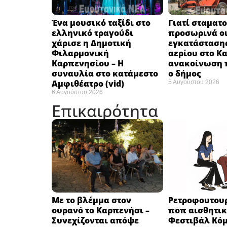
Ένα μουσικό ταξίδι στο
Γιατί σταματ
ελληνικό τραγούδι
προσωρινά οι
χάρισε η Δημοτική
εγκατάσταση
Φιλαρμονική
αερίου στο Κ
Καρπενησίου – Η
ανακοίνωση 
συναυλία στο κατάμεστο
ο δήμος
Αμφιθέατρο (vid)
5 Αυγούστου 2026
6 Αυγούστου 2026
Επικαιρότητα
Με το βλέμμα στον
Ρετροφουτουρ
ουρανό το Καρπενήσι –
ποπ αισθητικ
Συνεχίζονται απόψε
Φεστιβάλ Κόμ