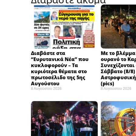
Διαβάστε στα
Με το βλέμμα
“Ευρυτανικά Νέα” που
ουρανό το Κα
κυκλοφορούν – Τα
Συνεχίζονται
κυριότερα θέματα στο
Σάββατο (8/8)
πρωτοσέλιδο της 5ης
Αστροφυσικής
Αυγούστου
(pics)
8 Αυγούστου 2026
8 Αυγούστου 2026