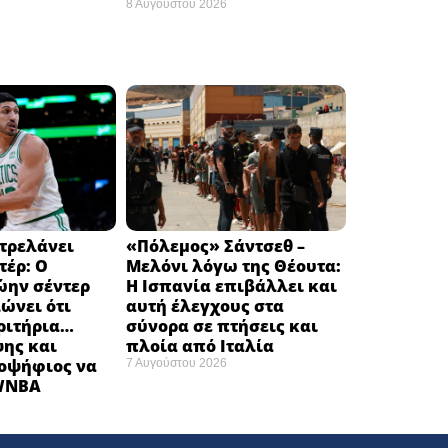
8 Αυγούστου 2026
τρελάνει
«Πόλεμος» Σάντσεθ –
τέρ: Ο
Μελόνι λόγω της Θέουτα:
ώην σέντερ
Η Ισπανία επιβάλλει και
ώνει ότι
αυτή έλεγχους στα
ριτήρια…
σύνορα σε πτήσεις και
ης και
πλοία από Ιταλία
οψήφιος να
7 Αυγούστου 2026
 WNBA