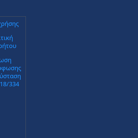
χρήσης
τική
ρήτου
ωση
ρφωσης
Σύσταση
018/334