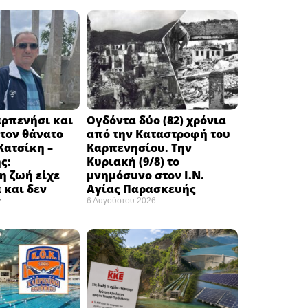
αρπενήσι και
Ογδόντα δύο (82) χρόνια
τον θάνατο
από την Καταστροφή του
Κατσίκη –
Καρπενησίου. Την
ς:
Κυριακή (9/8) το
η ζωή είχε
μνημόσυνο στον Ι.Ν.
 και δεν
Αγίας Παρασκευής
”
6 Αυγούστου 2026