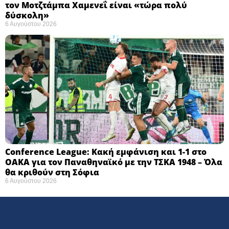
τον Μοτζτάμπα Χαμενεΐ είναι «τώρα πολύ
δύσκολη» ​
6 Αυγούστου 2026
Conference League: Κακή εμφάνιση και 1-1 στο
ΟΑΚΑ για τον Παναθηναϊκό με την ΤΣΚΑ 1948 – Όλα
θα κριθούν στη Σόφια ​
6 Αυγούστου 2026