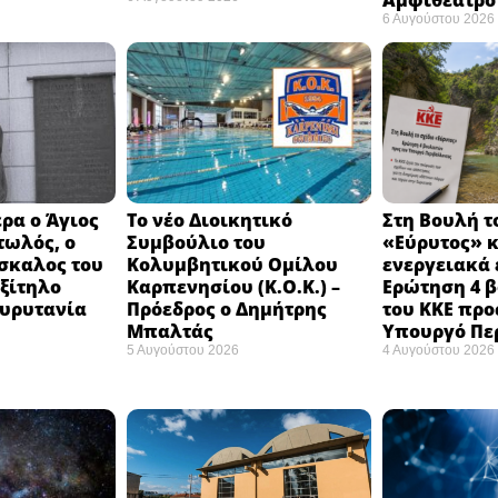
Αμφιθέατρο 
6 Αυγούστου 2026
ρα ο Άγιος
Το νέο Διοικητικό
Στη Βουλή τ
τωλός, ο
Συμβούλιο του
«Εύρυτος» κ
σκαλος του
Κολυμβητικού Ομίλου
ενεργειακά 
εξίτηλο
Καρπενησίου (Κ.Ο.Κ.) –
Ερώτηση 4 
Ευρυτανία
Πρόεδρος ο Δημήτρης
του ΚΚΕ προ
Μπαλτάς
Υπουργό Πε
5 Αυγούστου 2026
4 Αυγούστου 2026