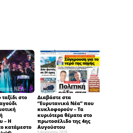
 ταξίδι στο
Διαβάστε στα
ραγούδι
“Ευρυτανικά Νέα” που
μοτική
κυκλοφορούν – Τα
ή
κυριότερα θέματα στο
υ – Η
πρωτοσέλιδο της 4ης
το κατάμεστο
Αυγούστου
5 Αυγούστου 2026