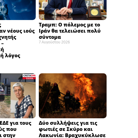
ς
Τραμπ: Ο πόλεμος με το
ν νέους ιούς
Ιράν θα τελειώσει πολύ
χνητής
σύντομα ​
 –
7 Αυγούστου 2026
κή
ή λόγος
ΕΔΕ για τους
Δύο συλλήψεις για τις
ύς που
φωτιές σε Σκύρο και
ι στην
Λακωνία: Βραχυκύκλωσε