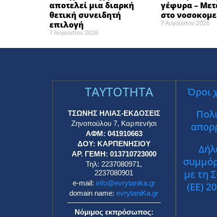
αποτελεί μια διαρκή
γέφυρα – Με
θετική συνειδητή
στο νοσοκομεί
επιλογή ​
7 Αυγούστου 2026
7 Αυγούστου 2026
TAYTOTHTA
Όροι 
Πολι
ΤΣΩΝΗΣ ΗΛΙΑΣ-ΕΚΔΟΣΕΙΣ
Ζηνοπούλου 7, Καρπενήσι
απορ
ΑΦΜ: 041910663
ΔΟΥ: ΚΑΡΠΕΝΗΣΙΟΥ
Δήλ
ΑΡ. ΓΕΜΗ: 013710723000
συμμό
Τηλ: 2237080971,
με τη 
2237080901
e-mail:
info@evrytanika.gr
(ΕΕ) 2
domain name:
evrytaniKa.gr
Νόμιμος εκπρόσωπος: