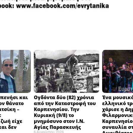
πενήσι και
Ογδόντα δύο (82) χρόνια
Ένα μουσικό
ον θάνατο
από την Καταστροφή του
ελληνικό τ
ατσίκη –
Καρπενησίου. Την
χάρισε η Δη
:
Κυριακή (9/8) το
Φιλαρμονικ
 ζωή είχε
μνημόσυνο στον Ι.Ν.
Καρπενησίο
και δεν
Αγίας Παρασκευής
συναυλία σ
6 Αυγούστου 2026