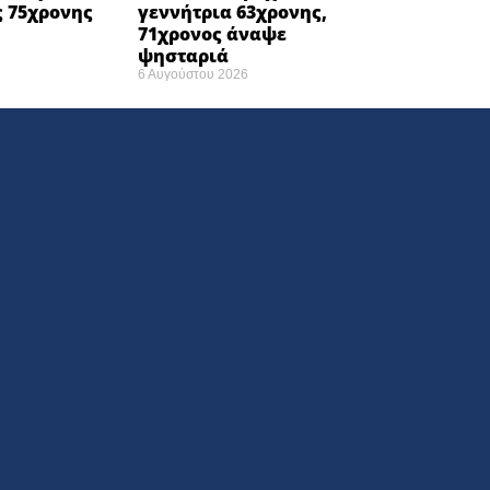
 75χρονης
γεννήτρια 63χρονης,
71χρονος άναψε
ψησταριά
6 Αυγούστου 2026