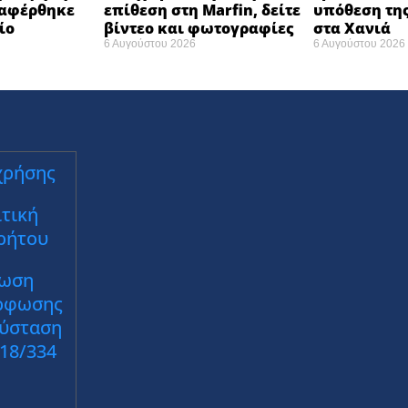
ταφέρθηκε
επίθεση στη Marfin, δείτε
υπόθεση της
ο ​
βίντεο και φωτογραφίες
στα Χανιά
6 Αυγούστου 2026
6 Αυγούστου 2026
χρήσης
τική
ρήτου
ωση
ρφωσης
Σύσταση
018/334