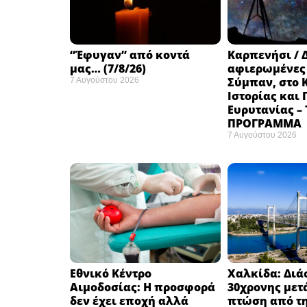
“Έφυγαν” από κοντά
Καρπενήσι / 
μας… (7/8/26)
αφιερωμένες
Σύμπαν, στο 
7 Αυγούστου 2026
Ιστορίας και
Ευρυτανίας –
ΠΡΟΓΡΑΜΜΑ
7 Αυγούστου 2026
Εθνικό Κέντρο
Χαλκίδα: Δι
Αιμοδοσίας: H προσφορά
30χρονης μετ
δεν έχει εποχή αλλά
πτώση από τ