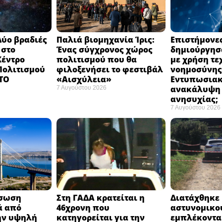
Δύο βραδιές
Παλιά βιομηχανία Ίρις:
Επιστήμονε
 στο
Ένας σύγχρονος χώρος
δημιούργησα
Κέντρο
πολιτισμού που θα
με χρήση τε
 Πολιτισμού
φιλοξενήσει το φεστιβάλ
νοημοσύνης
 ΤΟ
«Αισχύλεια» ​
Εντυπωσια
ανακάλυψη 
7 Αυγούστου 2026
ανησυχίας; ​
7 Αυγούστου 2026
άσωση
Στη ΓΑΔΑ κρατείται η
Διατάχθηκε 
ά από
46χρονη που
αστυνομικο
ην υψηλή
κατηγορείται για την
εμπλέκοντα