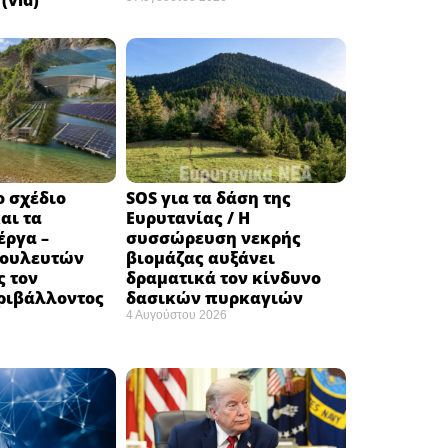
(vid)
ο σχέδιο
SOS για τα δάση της
αι τα
Ευρυτανίας / Η
έργα –
συσσώρευση νεκρής
βουλευτών
βιομάζας αυξάνει
ς τον
δραματικά τον κίνδυνο
ριβάλλοντος
δασικών πυρκαγιών
4 Αυγούστου 2026