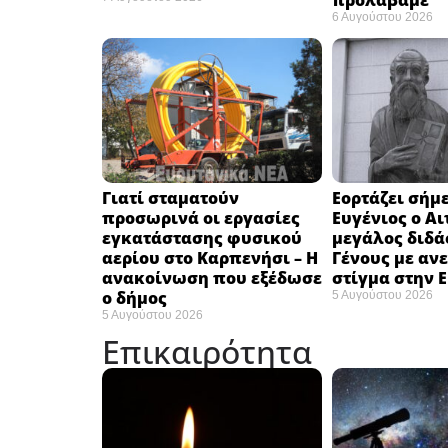
προλάβαμε”
6 Αυγούστου 2026
Γιατί σταματούν
Εορτάζει σήμε
προσωρινά οι εργασίες
Ευγένιος ο Αι
εγκατάστασης φυσικού
μεγάλος διδά
αερίου στο Καρπενήσι – Η
Γένους με αν
ανακοίνωση που εξέδωσε
στίγμα στην 
ο δήμος
5 Αυγούστου 2026
5 Αυγούστου 2026
Επικαιρότητα