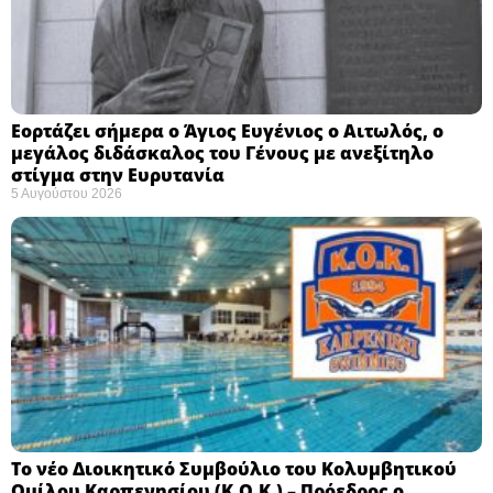
Εορτάζει σήμερα ο Άγιος Ευγένιος ο Αιτωλός, ο
μεγάλος διδάσκαλος του Γένους με ανεξίτηλο
στίγμα στην Ευρυτανία
5 Αυγούστου 2026
Το νέο Διοικητικό Συμβούλιο του Κολυμβητικού
Ομίλου Καρπενησίου (Κ.Ο.Κ.) – Πρόεδρος ο