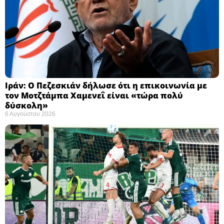
Ιράν: Ο Πεζεσκιάν δήλωσε ότι η επικοινωνία με
τον Μοτζτάμπα Χαμενεΐ είναι «τώρα πολύ
δύσκολη» ​
6 Αυγούστου 2026