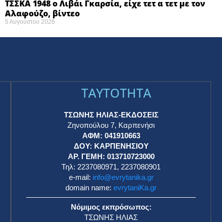
ΤΣΣΚΑ 1948 ο Λιβάι Γκαρσία, είχε τετ α τετ με τον
Αλαφούζο, βίντεο
5 Αυγούστου 2026
TAYTOTHTA
ΤΣΩΝΗΣ ΗΛΙΑΣ-ΕΚΔΟΣΕΙΣ
Ζηνοπούλου 7, Καρπενήσι
ΑΦΜ: 041910663
η
ΔΟΥ: ΚΑΡΠΕΝΗΣΙΟΥ
ΑΡ. ΓΕΜΗ: 013710723000
Τηλ: 2237080971, 2237080901
e-mail:
info@evrytanika.gr
domain name:
evrytaniKa.gr
Νόμιμος εκπρόσωπος:
ΤΣΩΝΗΣ ΗΛΙΑΣ