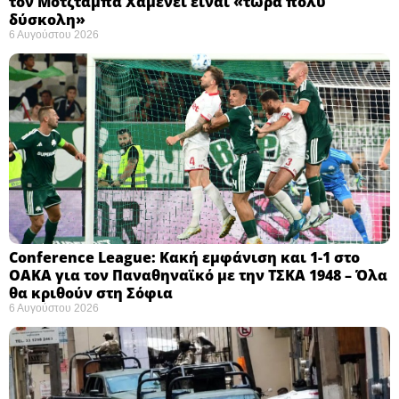
τον Μοτζτάμπα Χαμενεΐ είναι «τώρα πολύ
δύσκολη» ​
6 Αυγούστου 2026
Conference League: Κακή εμφάνιση και 1-1 στο
ΟΑΚΑ για τον Παναθηναϊκό με την ΤΣΚΑ 1948 – Όλα
θα κριθούν στη Σόφια ​
6 Αυγούστου 2026