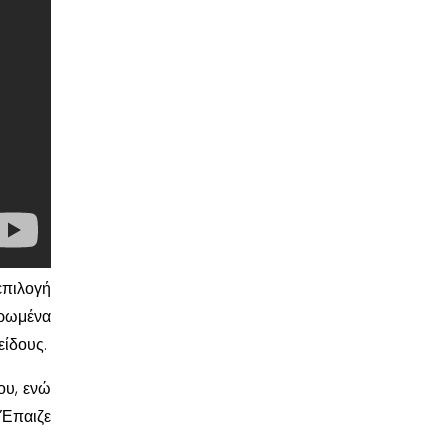
επιλογή
ρωμένα
είδους.
ου, ενώ
 Έπαιζε