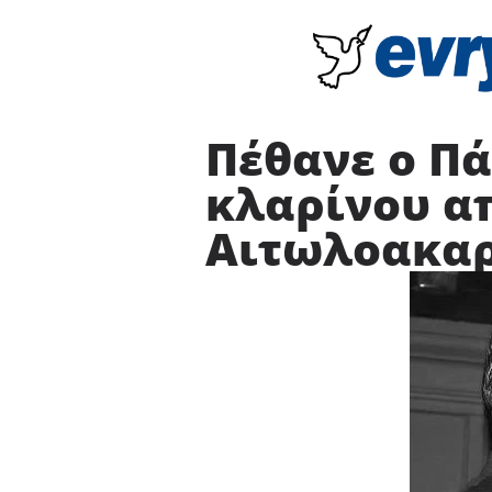
Πέθανε ο Πά
κλαρίνου α
Αιτωλοακαρ