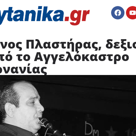
νος Πλαστήρας, δεξι
πό το Αγγελόκαστρο
νανίας