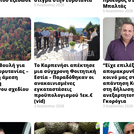
Μπαλτάς
5 Αυγούστου 2026
5 Αυγούστου 2026
Βουλή για
Το Καρπενήσι απέκτησε
“Είχε επιλέξ
υρυτανίας –
μια σύγχρονη Φοιτητική
απομακρυνθ
η άμεση
Εστία – Παραδόθηκαν οι
κοινό μας στ
η
ανακαινισμένες
απάντηση Κ
ου σχεδίου
εγκαταστάσεις
στη δήλωση
προϋπολογισμού 1εκ.€
ανεξαρτητο
(vid)
Γκορόγια
3 Αυγούστου 2026
3 Αυγούστου 2026