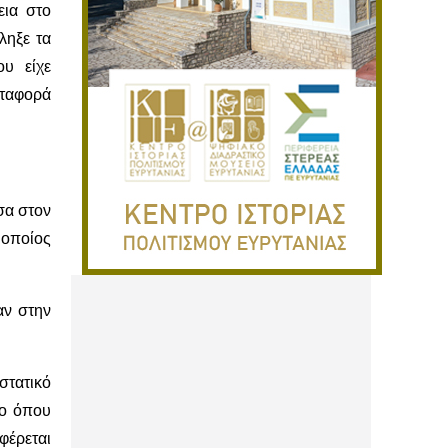
εια στο
ληξε τα
υ είχε
εταφορά
εσα στον
 οποίος
αν στην
στατικό
ρο όπου
φέρεται