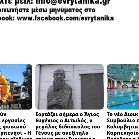
ούν
Εορτάζει σήμερα ο Άγιος
Το νέο Διοι
 εργασίες
Ευγένιος ο Αιτωλός, ο
Συμβούλιο 
ς φυσικού
μεγάλος διδάσκαλος του
Κολυμβητικ
αρπενήσι – Η
Γένους με ανεξίτηλο
Καρπενησίου
που εξέδωσε
στίγμα στην Ευρυτανία
Πρόεδρος ο