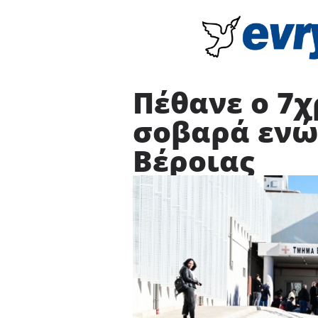
Πέθανε ο 7
σοβαρά ενώ
Βέροιας