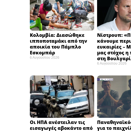
Κολομβία: Διασώθηκε
Νίστρουπ: «Π
ιπποποταμάκι από την
κάνουμε περι
αποικία του Πάμπλο
ευκαιρίες – 
Εσκομπάρ ​
μας στόχος η
στη Βουλγαρί
6 Αυγούστου 2026
6 Αυγούστου 2026
Οι ΗΠΑ ανέστειλαν τις
Παναθηναϊκός
εισαγωγές αβοκάντο από
για το παιχνί