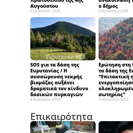
Αυγούστου
ο δήμος
5 Αυγούστου 2026
5 Αυγούστου 2026
SOS για τα δάση της
Ερώτηση στη 
Ευρυτανίας / Η
τα δάση της Ε
συσσώρευση νεκρής
“Eπιτακτική 
βιομάζας αυξάνει
ενεργοποίησ
δραματικά τον κίνδυνο
ολοκληρωμέν
δασικών πυρκαγιών
σωτηρίας”
4 Αυγούστου 2026
4 Αυγούστου 2026
Επικαιρότητα