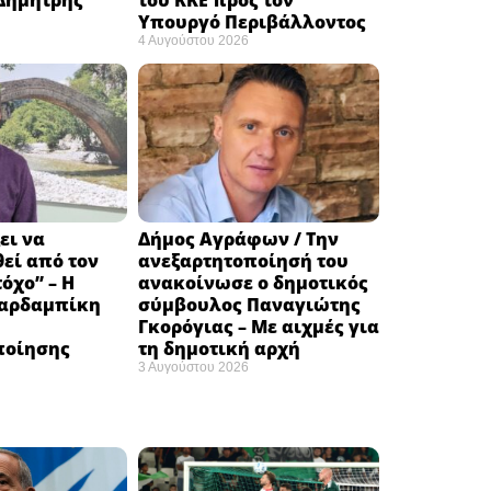
Υπουργό Περιβάλλοντος
4 Αυγούστου 2026
ει να
Δήμος Αγράφων / Την
εί από τον
ανεξαρτητοποίησή του
όχο” – Η
ανακοίνωσε ο δημοτικός
αρδαμπίκη
σύμβουλος Παναγιώτης
Γκορόγιας – Με αιχμές για
ποίησης
τη δημοτική αρχή
3 Αυγούστου 2026