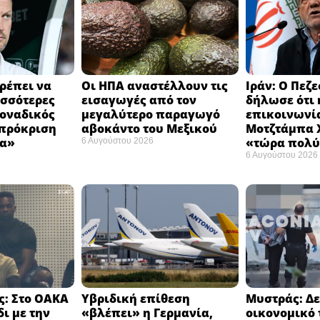
ρέπει να
Οι ΗΠΑ αναστέλλουν τις
Ιράν: Ο Πεζ
σσότερες
εισαγωγές από τον
δήλωσε ότι 
Μοναδικός
μεγαλύτερο παραγωγό
επικοινωνία
 πρόκριση
αβοκάντο του Μεξικού ​
Μοτζτάμπα Χ
α» ​
«τώρα πολύ
6 Αυγούστου 2026
6 Αυγούστου 2026
: Στο ΟΑΚΑ
Υβριδική επίθεση
Μυστράς: Δε
δι με την
«βλέπει» η Γερμανία,
οικονομικό 