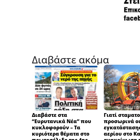
Διαβάστε ακόμα
Διαβάστε στα
Γιατί σταματ
“Ευρυτανικά Νέα” που
προσωρινά οι
κυκλοφορούν – Τα
εγκατάσταση
κυριότερα θέματα στο
αερίου στο Κ
πρωτοσέλιδο της 4ης
ανακοίνωση 