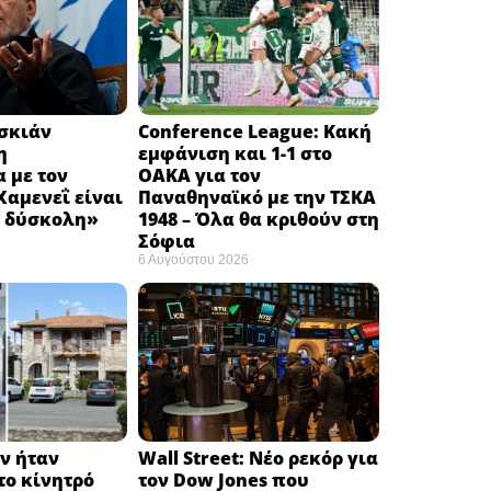
εσκιάν
Conference League: Κακή
η
εμφάνιση και 1-1 στο
 με τον
ΟΑΚΑ για τον
αμενεΐ είναι
Παναθηναϊκό με την ΤΣΚΑ
 δύσκολη» ​
1948 – Όλα θα κριθούν στη
Σόφια ​
6 Αυγούστου 2026
ν ήταν
Wall Street: Νέο ρεκόρ για
το κίνητρό
τον Dow Jones που