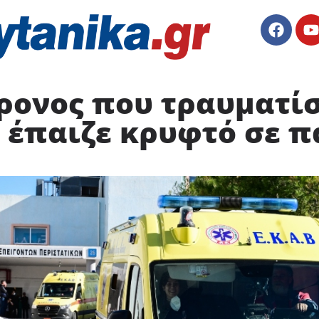
χρονος που τραυματί
 έπαιζε κρυφτό σε π