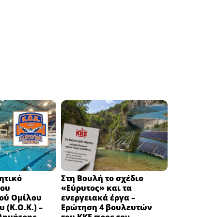
κητικό
Στη Βουλή το σχέδιο
του
«Εύρυτος» και τα
ού Ομίλου
ενεργειακά έργα –
 (Κ.Ο.Κ.) –
Ερώτηση 4 βουλευτών
 Δημήτρης
του ΚΚΕ προς τον