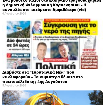
Ένα μουσικό ταξίδι στο ελληνικό τραγούδι χάρισε
η Δημοτική Φιλαρμονική Καρπενησίου – Η
συναυλία στο κατάμεστο Αμφιθέατρο (vid)
6 Αυγούστου 2026
Διαβάστε στα “Ευρυτανικά Νέα” που
κυκλοφορούν – Τα κυριότερα θέματα στο
πρωτοσέλιδο της 4ης Αυγούστου
5 Αυγούστου 2026