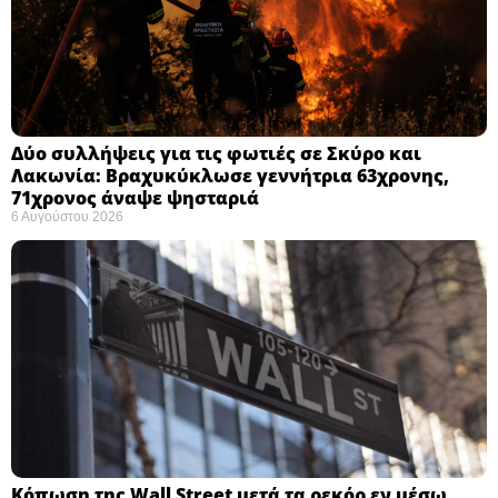
Δύο συλλήψεις για τις φωτιές σε Σκύρο και
Λακωνία: Βραχυκύκλωσε γεννήτρια 63χρονης,
71χρονος άναψε ψησταριά
6 Αυγούστου 2026
Κόπωση της Wall Street μετά τα ρεκόρ εν μέσω