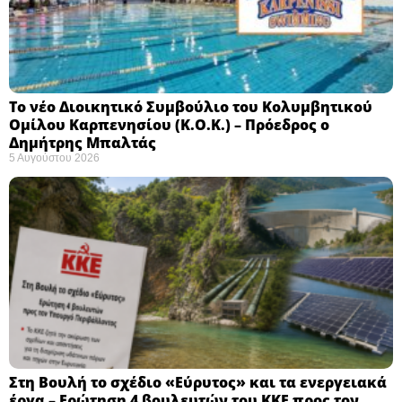
Το νέο Διοικητικό Συμβούλιο του Κολυμβητικού
Ομίλου Καρπενησίου (Κ.Ο.Κ.) – Πρόεδρος ο
Δημήτρης Μπαλτάς
5 Αυγούστου 2026
Στη Βουλή το σχέδιο «Εύρυτος» και τα ενεργειακά
έργα – Ερώτηση 4 βουλευτών του ΚΚΕ προς τον