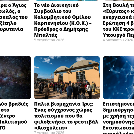
ρα ο Άγιος
Το νέο Διοικητικό
Στη Βουλή τ
τωλός, ο
Συμβούλιο του
«Εύρυτος» κ
σκαλος του
Κολυμβητικού Ομίλου
ενεργειακά 
εξίτηλο
Καρπενησίου (Κ.Ο.Κ.) –
Ερώτηση 4 
Ευρυτανία
Πρόεδρος ο Δημήτρης
του ΚΚΕ προ
Μπαλτάς
Υπουργό Πε
5 Αυγούστου 2026
4 Αυγούστου 2026
Δύο βραδιές
Παλιά βιομηχανία Ίρις:
Επιστήμονε
 στο
Ένας σύγχρονος χώρος
δημιούργησα
Κέντρο
πολιτισμού που θα
με χρήση τε
 Πολιτισμού
φιλοξενήσει το φεστιβάλ
νοημοσύνης
 ΤΟ
«Αισχύλεια» ​
Εντυπωσια
ανακάλυψη 
7 Αυγούστου 2026