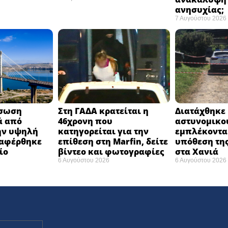
ανησυχίας; ​
7 Αυγούστου 2026
άσωση
Στη ΓΑΔΑ κρατείται η
Διατάχθηκε 
ά από
46χρονη που
αστυνομικο
ην υψηλή
κατηγορείται για την
εμπλέκοντα
ταφέρθηκε
επίθεση στη Marfin, δείτε
υπόθεση της
ο ​
βίντεο και φωτογραφίες
στα Χανιά
6 Αυγούστου 2026
6 Αυγούστου 2026