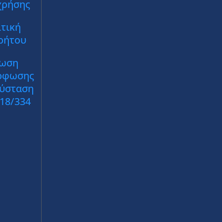
χρήσης
τική
ρήτου
ωση
ρφωσης
Σύσταση
018/334