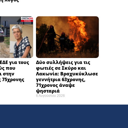
ΕΔΕ για τους
Δύο συλλήψεις για τις
ύς που
φωτιές σε Σκύρο και
ι στην
Λακωνία: Βραχυκύκλωσε
 75χρονης
γεννήτρια 63χρονης,
71χρονος άναψε
ψησταριά
6 Αυγούστου 2026