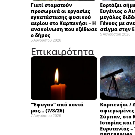
Γιατί σταματούν
Εορτάζει σήμε
προσωρινά οι εργασίες
Ευγένιος ο Αι
εγκατάστασης φυσικού
μεγάλος διδά
αερίου στο Καρπενήσι – Η
Γένους με αν
ανακοίνωση που εξέδωσε
στίγμα στην 
ο δήμος
5 Αυγούστου 2026
5 Αυγούστου 2026
Επικαιρότητα
“Έφυγαν” από κοντά
Καρπενήσι / 
μας… (7/8/26)
αφιερωμένες
Σύμπαν, στο 
7 Αυγούστου 2026
Ιστορίας και
Ευρυτανίας –
ΠΡΟΓΡΑΜΜΑ