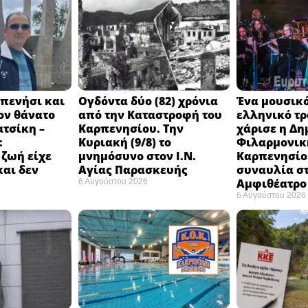
πενήσι και
Ογδόντα δύο (82) χρόνια
Ένα μουσικό
ον θάνατο
από την Καταστροφή του
ελληνικό τ
ατσίκη –
Καρπενησίου. Την
χάρισε η Δη
:
Κυριακή (9/8) το
Φιλαρμονικ
 ζωή είχε
μνημόσυνο στον Ι.Ν.
Καρπενησίο
και δεν
Αγίας Παρασκευής
συναυλία σ
Αμφιθέατρο 
6 Αυγούστου 2026
6 Αυγούστου 2026