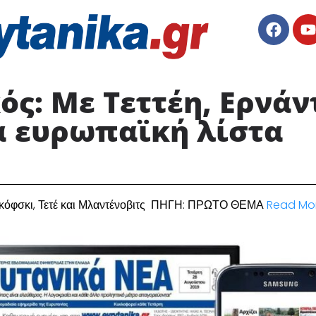
ς: Με Τεττέη, Ερνάν
έα ευρωπαϊκή λίστα
αγκόφσκι, Τετέ και Μλαντένοβιτς ΠΗΓΗ: ΠΡΩΤΟ ΘΕΜΑ
Read Mo