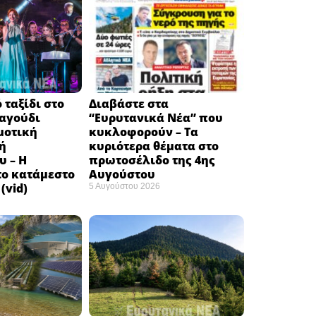
 ταξίδι στο
Διαβάστε στα
ραγούδι
“Ευρυτανικά Νέα” που
μοτική
κυκλοφορούν – Τα
ή
κυριότερα θέματα στο
υ – Η
πρωτοσέλιδο της 4ης
το κατάμεστο
Αυγούστου
(vid)
5 Αυγούστου 2026