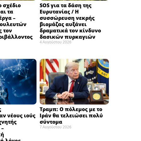
ο σχέδιο
SOS για τα δάση της
αι τα
Ευρυτανίας / Η
έργα –
συσσώρευση νεκρής
βουλευτών
βιομάζας αυξάνει
ς τον
δραματικά τον κίνδυνο
ριβάλλοντος
δασικών πυρκαγιών
4 Αυγούστου 2026
ς
Τραμπ: Ο πόλεμος με το
ν νέους ιούς
Ιράν θα τελειώσει πολύ
χνητής
σύντομα ​
 –
7 Αυγούστου 2026
κή
ή λόγος