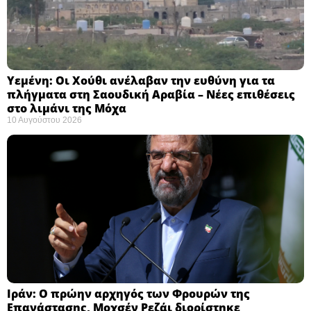
Υεμένη: Οι Χούθι ανέλαβαν την ευθύνη για τα
πλήγματα στη Σαουδική Αραβία – Νέες επιθέσεις
στο λιμάνι της Μόχα ​
10 Αυγούστου 2026
Ιράν: Ο πρώην αρχηγός των Φρουρών της
Επανάστασης, Μοχσέν Ρεζάι διορίστηκε