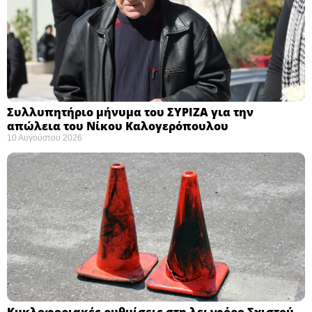
Συλλυπητήριο μήνυμα του ΣΥΡΙΖΑ για την
απώλεια του Νίκου Καλογερόπουλου ​
10 Αυγούστου 2026
Κυκλοφοριακές ρυθμίσεις στη λεωφόρο Σχιστού