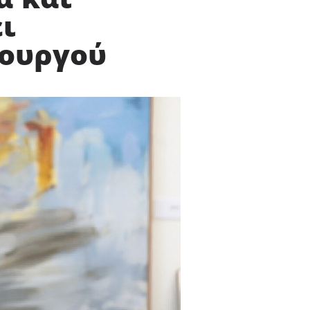
ει
πουργού