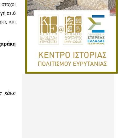
 στόχοι
ωγή από
ρες και
χαράκη
ς κάνει