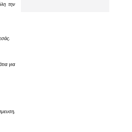
όλη την
εσάς.
τια για
σμευση,