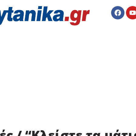
ς / “Κλείστε τα μάτι