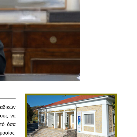
αδικών
ίους να
από όσα
μασίας.