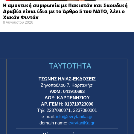
Η αμυντική συμφωνία με Πακιστάν και Σαουδική
Αραβία είναι ίδια με το Άρθρο 5 του ΝΑΤΟ, λέει ο
Χακάν Φιντάν
8 Αυγούστου 2026
TAYTOTHTA
ΤΣΩΝΗΣ ΗΛΙΑΣ-ΕΚΔΟΣΕΙΣ
Ζηνοπούλου 7, Καρπενήσι
ΑΦΜ: 041910663
η
ΔΟΥ: ΚΑΡΠΕΝΗΣΙΟΥ
ΑΡ. ΓΕΜΗ: 013710723000
Τηλ: 2237080971, 2237080901
e-mail:
info@evrytanika.gr
domain name:
evrytaniKa.gr