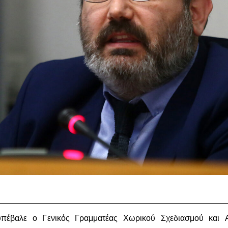
πέβαλε ο Γενικός Γραμματέας Χωρικού Σχεδιασμού και Α