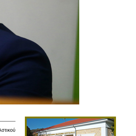
στικού