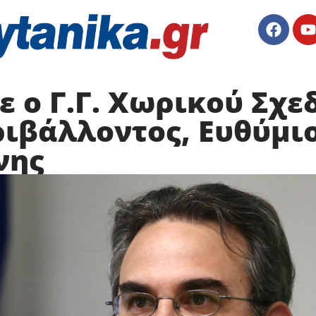
 ο Γ.Γ. Χωρικού Σχε
ριβάλλοντος, Ευθύμι
νης