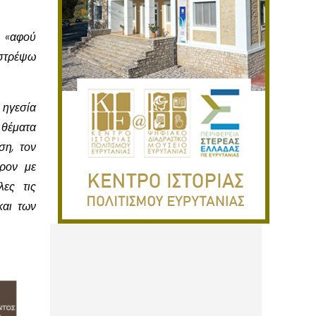
«αφού
ιστρέψω
 ηγεσία
 θέματα
ση, τον
ρον με
λες τις
και των