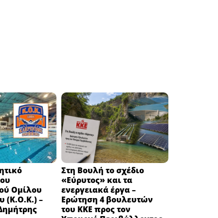
κητικό
Στη Βουλή το σχέδιο
του
«Εύρυτος» και τα
ού Ομίλου
ενεργειακά έργα –
 (Κ.Ο.Κ.) –
Ερώτηση 4 βουλευτών
 Δημήτρης
του ΚΚΕ προς τον