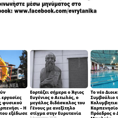
ούν
Εορτάζει σήμερα ο Άγιος
Το νέο Διοι
 εργασίες
Ευγένιος ο Αιτωλός, ο
Συμβούλιο 
ς φυσικού
μεγάλος διδάσκαλος του
Κολυμβητικ
αρπενήσι – Η
Γένους με ανεξίτηλο
Καρπενησίου
που εξέδωσε
στίγμα στην Ευρυτανία
Πρόεδρος ο
5 Αυγούστου 2026