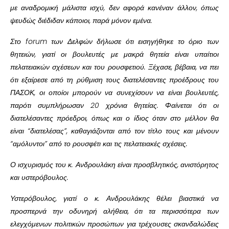
με αναδρομική μάλιστα ισχύ, δεν αφορά κανέναν άλλον, όπως
ψευδώς διέδιδαν κάποιοι, παρά μόνον εμένα.
Στο forum των Δελφών δήλωσε ότι εισηγήθηκε το όριο των
θητειών, γιατί οι βουλευτές με μακρά θητεία είναι υπαίτιοι
πελατειακών σχέσεων και του ρουσφετιού. Ξέχασε, βέβαια, να πει
ότι εξαίρεσε από τη ρύθμιση τους διατελέσαντες προέδρους του
ΠΑΣΟΚ, οι οποίοι μπορούν να συνεχίσουν να είναι βουλευτές,
παρότι συμπλήρωσαν 20 χρόνια θητείας. Φαίνεται ότι οι
διατελέσαντες πρόεδροι, όπως και ο ίδιος όταν στο μέλλον θα
είναι “διατελέσας”, καθαγιάζονται από τον τίτλο τους και μένουν
“αμόλυντοι” από το ρουσφέτι και τις πελατειακές σχέσεις.
Ο ισχυρισμός του κ. Ανδρουλάκη είναι προσβλητικός, ανιστόρητος
και υστερόβουλος.
Υστερόβουλος, γιατί ο κ. Ανδρουλάκης θέλει βιαστικά να
προσπερνά την οδυνηρή αλήθεια, ότι τα περισσότερα των
ελεγχόμενων πολιτικών προσώπων για τρέχουσες σκανδαλώδεις