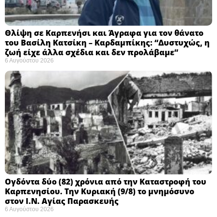
Θλίψη σε Καρπενήσι και Άγραφα για τον θάνατο
του Βασίλη Κατσίκη – Καρδαμπίκης: “Δυστυχώς, η
ζωή είχε άλλα σχέδια και δεν προλάβαμε”
6 Αυγούστου 2026
Ογδόντα δύο (82) χρόνια από την Καταστροφή του
Καρπενησίου. Την Κυριακή (9/8) το μνημόσυνο
στον Ι.Ν. Αγίας Παρασκευής
6 Αυγούστου 2026