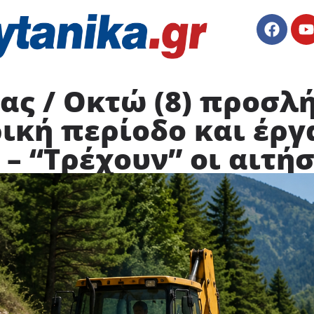
ας / Οκτώ (8) προσλ
ική περίοδο και έργ
– “Τρέχουν” οι αιτήσ