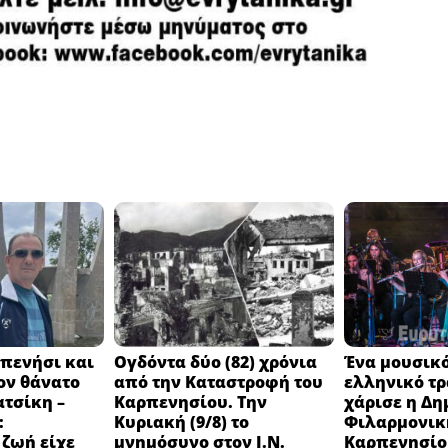
πενήσι και
Ογδόντα δύο (82) χρόνια
Ένα μουσικό
ον θάνατο
από την Καταστροφή του
ελληνικό τ
ατσίκη –
Καρπενησίου. Την
χάρισε η Δη
:
Κυριακή (9/8) το
Φιλαρμονικ
 ζωή είχε
μνημόσυνο στον Ι.Ν.
Καρπενησίο