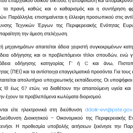
του επαρχιακού οδικού δικτύου, η αποψίλωση και απομάκρυνσ
ό τα πρανή, καθώς και ο καθαρισμός και η συντήρηση φρ
ών. Παράλληλα, επισημαίνεται η έλλειψη προσωπικού στις αντί
ύθυνσης Τεχνικών Έργων της Περιφερειακής Ενότητας Ευρυ
παραίτητη την άμεση στελέχωση.
στή μηχανημάτων απαιτείται άδεια χειριστή συγκεκριμένων κατ
δεια οδήγησης και οι προβλεπόμενοι τίτλοι σπουδών, ενώ γ
 άδεια οδήγησης κατηγορίας Γ’ ή C και άνω, Πιστοπο
τας (ΠΕΙ) και τα αντίστοιχα επαγγελματικά προσόντα. Για τους 
αιτείται απολυτήριο υποχρεωτικής εκπαίδευσης. Οι υποψήφιοι
ας 18 έως 67 ετών, να διαθέτουν την απαιτούμενη υγεία και
μην έχουν τα προβλεπόμενα κωλύματα διορισμού.
νται είτε ηλεκτρονικά στη διεύθυνση
ddoik-evr@pste.gov.
εύθυνση Διοικητικού – Οικονομικού της Περιφερειακής Ε
πενήσι. Η προθεσμία υποβολής αιτήσεων ξεκίνησε την Πα