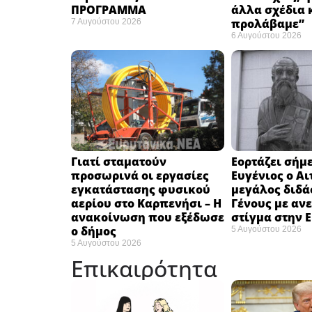
ΠΡΟΓΡΑΜΜΑ
άλλα σχέδια 
προλάβαμε”
7 Αυγούστου 2026
6 Αυγούστου 2026
Γιατί σταματούν
Εορτάζει σήμε
προσωρινά οι εργασίες
Ευγένιος ο Αι
εγκατάστασης φυσικού
μεγάλος διδά
αερίου στο Καρπενήσι – Η
Γένους με αν
ανακοίνωση που εξέδωσε
στίγμα στην 
ο δήμος
5 Αυγούστου 2026
5 Αυγούστου 2026
Επικαιρότητα