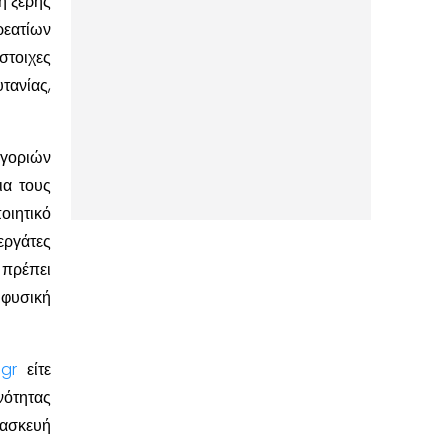
η ξερής
εατίων
στοιχες
τανίας,
ηγοριών
ια τους
ιητικό
εργάτες
 πρέπει
 φυσική
gr
είτε
νότητας
ρασκευή