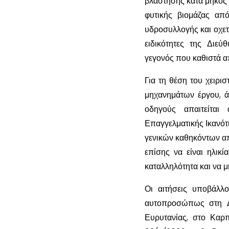
βλάστησης κατά μήκος 
φυτικής βιομάζας απ
υδροσυλλογής και οχετ
ειδικότητες της Διε
γεγονός που καθιστά α
Για τη θέση του χειρι
μηχανημάτων έργου, ά
οδηγούς απαιτείται
Επαγγελματικής Ικανότη
γενικών καθηκόντων απ
επίσης να είναι ηλικί
καταλληλότητα και να 
Οι αιτήσεις υποβάλλο
αυτοπροσώπως στη Δι
Ευρυτανίας, στο Καρ