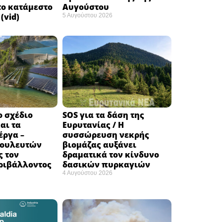
το κατάμεστο
Αυγούστου
(vid)
5 Αυγούστου 2026
ο σχέδιο
SOS για τα δάση της
αι τα
Ευρυτανίας / Η
έργα –
συσσώρευση νεκρής
βουλευτών
βιομάζας αυξάνει
ς τον
δραματικά τον κίνδυνο
ριβάλλοντος
δασικών πυρκαγιών
4 Αυγούστου 2026