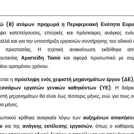
ώ (8) ατόμων προχωρά η Περιφερειακή Ενότητα Ευρυ
ψει κατεπείγουσες, εποχικές και πρόσκαιρες ανάγκες ενό
 αλλά και για την υποστήριξη εργασιών συντήρησης του οδικού 
ής προστασίας. Η σχετική ανακοίνωση εκδόθηκε α
ρυτανίας
Αριστείδη Τασιό
και αφορά προσωπικό με συμ
αίου ορισμένου χρόνου.
εται η
πρόσληψη ενός χειριστή μηχανημάτων έργου (ΔΕ),
εσσάρων εργατών γενικών καθηκόντων (ΥΕ)
. Η διάρκ
ιστή μηχανημάτων θα είναι έως τέσσερις μήνες, ενώ για τους 
ύο μήνες.
ωπικού κρίθηκε αναγκαία λόγω των
αυξημένων απαιτήσε
υ
και της
ανάγκης εκτέλεσης εργασιών
, όπως ο καθαρισ