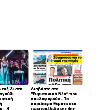
 ταξίδι στο
Διαβάστε στα
ραγούδι
“Ευρυτανικά Νέα” που
μοτική
κυκλοφορούν – Τα
ή
κυριότερα θέματα στο
υ – Η
πρωτοσέλιδο της 4ης