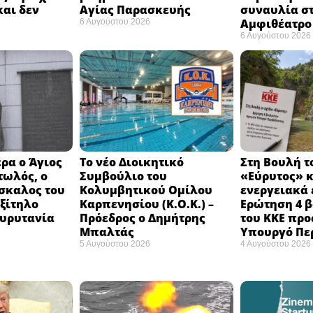
και δεν
Αγίας Παρασκευής
συναυλία σ
Αμφιθέατρο 
6 Αυγούστου 2026
6 Αυγούστου 2026
ρα ο Άγιος
Το νέο Διοικητικό
Στη Βουλή τ
τωλός, ο
Συμβούλιο του
«Εύρυτος» κ
σκαλος του
Κολυμβητικού Ομίλου
ενεργειακά 
εξίτηλο
Καρπενησίου (Κ.Ο.Κ.) –
Ερώτηση 4 
Ευρυτανία
Πρόεδρος ο Δημήτρης
του ΚΚΕ προ
Μπαλτάς
Υπουργό Πε
5 Αυγούστου 2026
4 Αυγούστου 2026