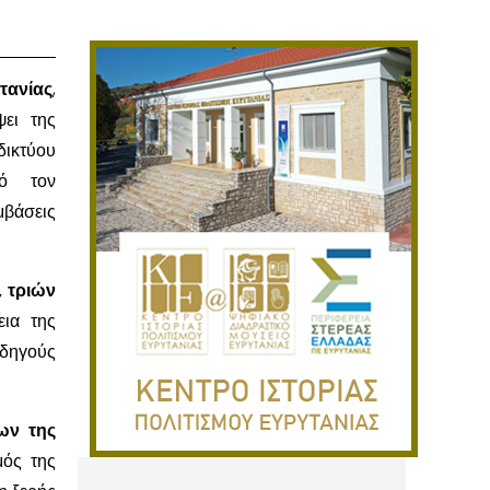
τανίας
,
ψει της
δικτύου
πό τον
βάσεις
 τριών
εια της
οδηγούς
ων της
μός της