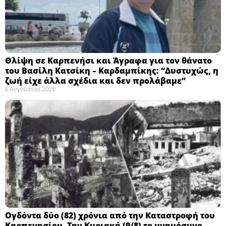
Θλίψη σε Καρπενήσι και Άγραφα για τον θάνατο
του Βασίλη Κατσίκη – Καρδαμπίκης: “Δυστυχώς, η
ζωή είχε άλλα σχέδια και δεν προλάβαμε”
6 Αυγούστου 2026
Ογδόντα δύο (82) χρόνια από την Καταστροφή του
Καρπενησίου. Την Κυριακή (9/8) το μνημόσυνο