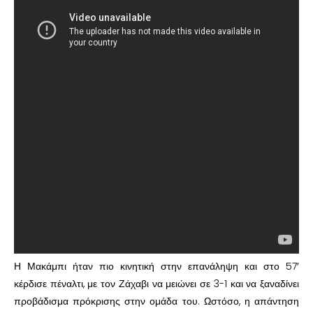
Η Μακάμπι ήταν πιο κινητική στην επανάληψη και στο 57′
κέρδισε πέναλτι, με τον Ζάχαβι να μειώνει σε 3-1 και να ξαναδίνει
προβάδισμα πρόκρισης στην ομάδα του. Ωστόσο, η απάντηση