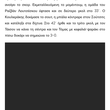
ανοίγει το σκορ. Εκμεταλλευόμενη το μομέντουμ, η ομάδα του
Ραζβάν Λουτσέσκου έφτασε και σε δεύτερο γκολ στο 33΄. Ο
Κουλιεράκης δοκίμασε το σουτ, η μπάλα κόντραρε στον Σούτσιτς
και κατέληξε στα δίχτυα. Στο 42΄ ήρθε και το τρίτο γκολ, με τον
Τάισον να κάνει τη σέντρα και τον Τόμας με κεφαλιά-ψαράκι στο
πίσω δοκάρι να σημειώνει το 3-0.