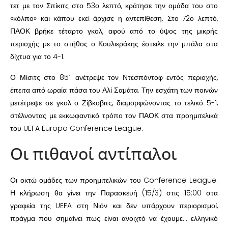
τετ με τον Σπίκιτς στο 53ο λεπτό, κράτησε την ομάδα του στο
«κόλπο» και κάπου εκεί άρχισε η αντεπίθεση. Στο 72ο λεπτό,
ΠΑΟΚ βρήκε τέταρτο γκολ, αφού από το ύψος της μικρής
περιοχής με το στήθος ο Κουλιεράκης έστειλε την μπάλα στα
δίχτυα για το 4-1.
Ο Μίσιτς στο 85΄ ανέτρεψε τον Ντεσπόντοφ εντός περιοχής,
έπειτα από ωραία πάσα του Αλί Σαμάτα. Την εσχάτη των ποινών
μετέτρεψε σε γκολ ο Ζίβκοβιτς, διαμορφώνοντας το τελικό 5-1,
στέλνοντας με εκκωφαντικό τρόπο τον ΠΑΟΚ στα προημιτελικά
του UEFA Europa Conference League.
Οι πιθανοί αντίπαλοι
Οι οκτώ ομάδες των προημιτελικών του Conference League.
Η κλήρωση θα γίνει την Παρασκευή (15/3) στις 15:00 στα
γραφεία της UEFA στη Νιόν και δεν υπάρχουν περιορισμοί,
πράγμα που σημαίνει πως είναι ανοιχτό να έχουμε… ελληνικό