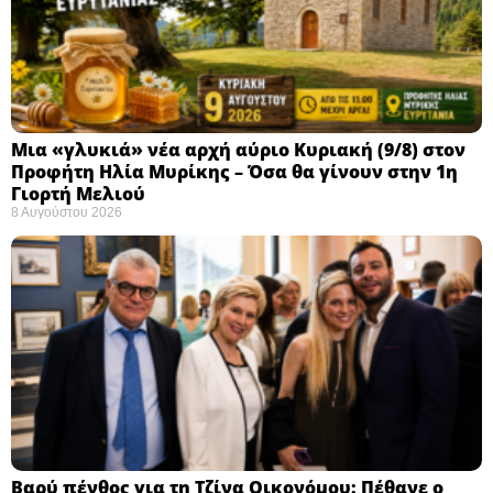
Μια «γλυκιά» νέα αρχή αύριο Κυριακή (9/8) στον
Προφήτη Ηλία Μυρίκης – Όσα θα γίνουν στην 1η
Γιορτή Μελιού
8 Αυγούστου 2026
Βαρύ πένθος για τη Τζίνα Οικονόμου: Πέθανε ο