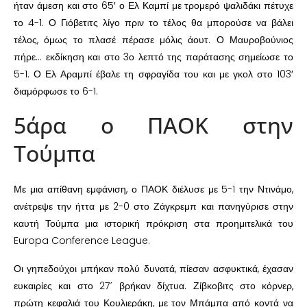
ήταν άμεση και στο 65′ ο Ελ Καμπί με τρομερό ψαλιδάκι πέτυχε
το 4-1. Ο Γιόβετιτς λίγο πριν το τέλος θα μπορούσε να βάλει
τέλος, όμως το πλασέ πέρασε μόλις άουτ. Ο Μαυροβούνιος
πήρε… εκδίκηση και στο 3ο λεπτό της παράτασης σημείωσε το
5-1. Ο Ελ Αραμπί έβαλε τη σφραγίδα του και με γκολ στο 103′
διαμόρφωσε το 6-1.
5άρα ο ΠΑΟΚ στην
Τούμπα
Με μια απίθανη εμφάνιση, ο ΠΑΟΚ διέλυσε με 5-1 την Ντινάμο,
ανέτρεψε την ήττα με 2-0 στο Ζάγκρεμπ και πανηγύρισε στην
καυτή Τούμπα μια ιστορική πρόκριση στα προημιτελικά του
Europa Conference League.
Οι γηπεδούχοι μπήκαν πολύ δυνατά, πίεσαν ασφυκτικά, έχασαν
ευκαιρίες και στο 27΄ βρήκαν δίχτυα. Ζίβκοβιτς στο κόρνερ,
πρώτη κεφαλιά του Κουλιεράκη, με τον Μπάμπα από κοντά να