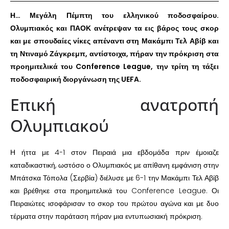
Η… Μεγάλη Πέμπτη του ελληνικού ποδοσφαίρου.
Ολυμπιακός και ΠΑΟΚ ανέτρεψαν τα εις βάρος τους σκορ
και με σπουδαίες νίκες απέναντι στη Μακάμπι Τελ Αβίβ και
τη Ντιναμό Ζάγκρεμπ, αντίστοιχα, πήραν την πρόκριση στα
προημιτελικά του Conference League, την τρίτη τη τάξει
ποδοσφαιρική διοργάνωση της UEFA.
Επική ανατροπή
Ολυμπιακού
Η ήττα με 4-1 στον Πειραιά μια εβδομάδα πριν έμοιαζε
καταδικαστική, ωστόσο ο Ολυμπιακός με απίθανη εμφάνιση στην
Μπάτσκα Τόπολα (Σερβία) διέλυσε με 6-1 την Μακάμπι Τελ Αβίβ
και βρέθηκε στα προημιτελικά του Conference League. Οι
Πειραιώτες ισοφάρισαν το σκορ του πρώτου αγώνα και με δυο
τέρματα στην παράταση πήραν μια εντυπωσιακή πρόκριση.