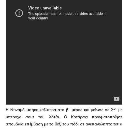
Η Ντιναμό μπήκε καλύτερα στο β΄ μέρος και μείωσε σε 3-1 με
υπέροχο σουτ του Χότζα. Ο Κοτάρσκι πραγματοποίησε
σπουδαία επέμβαση με το δεξί του πόδι σε ανεπανάληπτο τετ α