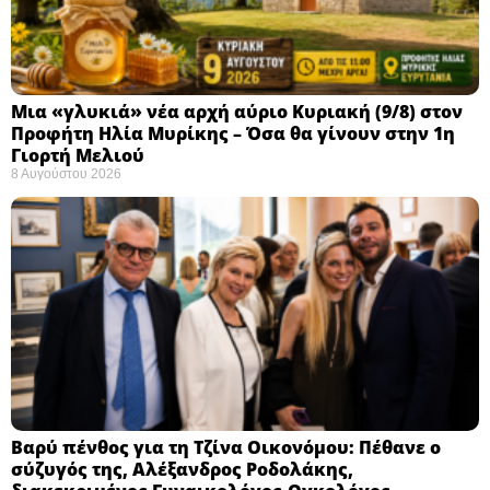
Μια «γλυκιά» νέα αρχή αύριο Κυριακή (9/8) στον
Προφήτη Ηλία Μυρίκης – Όσα θα γίνουν στην 1η
Γιορτή Μελιού
8 Αυγούστου 2026
Βαρύ πένθος για τη Τζίνα Οικονόμου: Πέθανε ο
σύζυγός της, Αλέξανδρος Ροδολάκης,