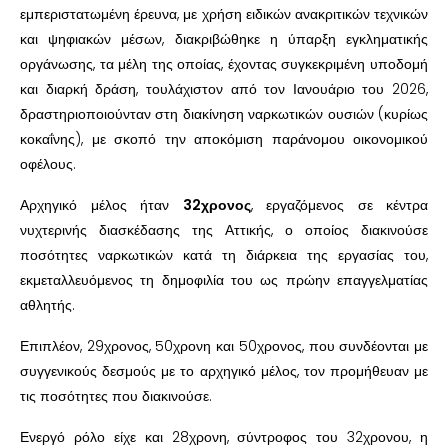
εμπεριστατωμένη έρευνα, με χρήση ειδικών ανακριτικών τεχνικών
και ψηφιακών μέσων, διακριβώθηκε η ύπαρξη εγκληματικής
οργάνωσης, τα μέλη της οποίας, έχοντας συγκεκριμένη υποδομή
και διαρκή δράση, τουλάχιστον από τον Ιανουάριο του 2026,
δραστηριοποιούνταν στη διακίνηση ναρκωτικών ουσιών (κυρίως
κοκαΐνης), με σκοπό την αποκόμιση παράνομου οικονομικού
οφέλους.
Αρχηγικό μέλος ήταν
32χρονος
, εργαζόμενος σε κέντρα
νυχτερινής διασκέδασης της Αττικής, ο οποίος διακινούσε
ποσότητες ναρκωτικών κατά τη διάρκεια της εργασίας του,
εκμεταλλευόμενος τη δημοφιλία του ως πρώην επαγγελματίας
αθλητής.
Επιπλέον, 29χρονος, 50χρονη και 50χρονος, που συνδέονται με
συγγενικούς δεσμούς με το αρχηγικό μέλος, τον προμήθευαν με
τις ποσότητες που διακινούσε.
Ενεργό ρόλο είχε και 28χρονη, σύντροφος του 32χρονου, η