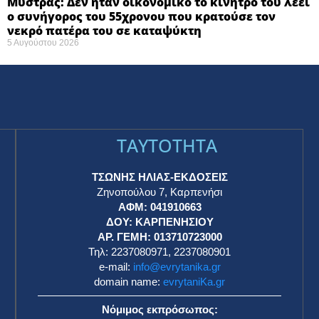
Μυστράς: Δεν ήταν οικονομικό το κίνητρό του λέει
ο συνήγορος του 55χρονου που κρατούσε τον
νεκρό πατέρα του σε καταψύκτη
5 Αυγούστου 2026
TAYTOTHTA
ΤΣΩΝΗΣ ΗΛΙΑΣ-ΕΚΔΟΣΕΙΣ
Ζηνοπούλου 7, Καρπενήσι
ΑΦΜ: 041910663
η
ΔΟΥ: ΚΑΡΠΕΝΗΣΙΟΥ
ΑΡ. ΓΕΜΗ: 013710723000
Τηλ: 2237080971, 2237080901
e-mail:
info@evrytanika.gr
domain name:
evrytaniKa.gr
Νόμιμος εκπρόσωπος: