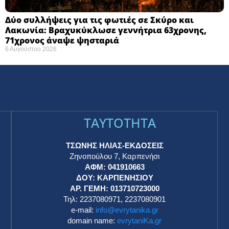
Δύο συλλήψεις για τις φωτιές σε Σκύρο και
Λακωνία: Βραχυκύκλωσε γεννήτρια 63χρονης,
71χρονος άναψε ψησταριά
6 Αυγούστου 2026
TAYTOTHTA
ΤΣΩΝΗΣ ΗΛΙΑΣ-ΕΚΔΟΣΕΙΣ
Ζηνοπούλου 7, Καρπενήσι
ΑΦΜ: 041910663
η
ΔΟΥ: ΚΑΡΠΕΝΗΣΙΟΥ
ΑΡ. ΓΕΜΗ: 013710723000
Τηλ: 2237080971, 2237080901
e-mail:
info@evrytanika.gr
domain name:
evrytaniKa.gr