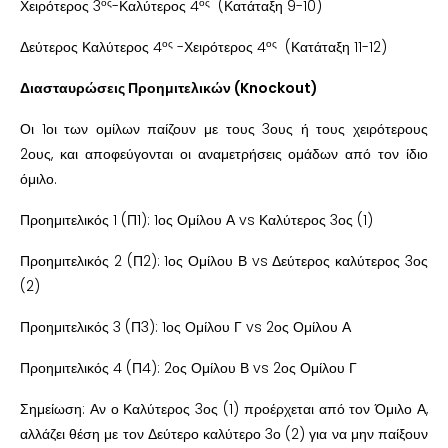
ος
ος
Χειρότερος 3
-Καλύτερος 4
(Κατάταξη 9-10)
ος
ος
Δεύτερος Καλύτερος 4
-Χειρότερος 4
(Κατάταξη 11-12)
Διασταυρώσεις Προημιτελικών (Knockout)
Οι 1οι των ομίλων παίζουν με τους 3ους ή τους χειρότερους
2ους, και αποφεύγονται οι αναμετρήσεις ομάδων από τον ίδιο
όμιλο.
Προημιτελικός 1 (Π1): 1ος Ομίλου Α vs Καλύτερος 3ος (1)
Προημιτελικός 2 (Π2): 1ος Ομίλου Β vs Δεύτερος καλύτερος 3ος
(2)
Προημιτελικός 3 (Π3): 1ος Ομίλου Γ vs 2ος Ομίλου Α
Προημιτελικός 4 (Π4): 2ος Ομίλου Β vs 2ος Ομίλου Γ
Σημείωση: Αν ο Καλύτερος 3ος (1) προέρχεται από τον Όμιλο Α,
αλλάζει θέση με τον Δεύτερο καλύτερο 3ο (2) για να μην παίξουν