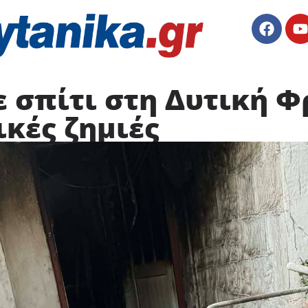
 σπίτι στη Δυτική Φ
κές ζημιές