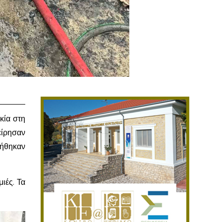
κία στη
είρησαν
ιήθηκαν
ιές. Τα