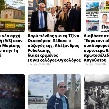
 νέα αρχή
Βαρύ πένθος για τη Τζίνα
Διαβάστε στ
 (9/8) στον
Οικονόμου: Πέθανε ο
“Ευρυτανικ
 Μυρίκης –
σύζυγός της, Αλέξανδρος
κυκλοφορού
ν στην 1η
Ροδολάκης,
κυριότερα θ
ύ
διακεκριμένος
πρωτοσέλιδο
Γυναικολόγος-Ογκολόγος
Αυγούστου
8 Αυγούστου 2026
8 Αυγούστου 2026