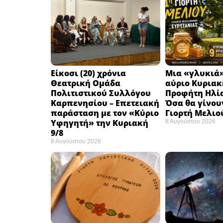
Eίκοσι (20) χρόνια
Μια «γλυκιά»
Θεατρική Ομάδα
αύριο Κυριακή
Πολιτιστικού Συλλόγου
Προφήτη Ηλία
Καρπενησίου – Επετειακή
Όσα θα γίνου
παράσταση με τον «Κύριο
Γιορτή Μελιο
Υφηγητή» την Κυριακή
8 Αυγούστου 2026
9/8
8 Αυγούστου 2026