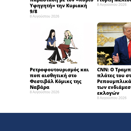
Υφηγητή» την Κυριακή
8 Αυγούστου 2026
9/8
8 Αυγούστου 2026
Ρετροφουτουρισμός και
CNN: Ο Τραμπ
ποπ αισθητική στο
πλάτες του σ
Φεστιβάλ Κόμικς της
Ρεπουμπλικά
Ναβάρα ​
των ενδιάμε
εκλογών ​
8 Αυγούστου 2026
8 Αυγούστου 2026