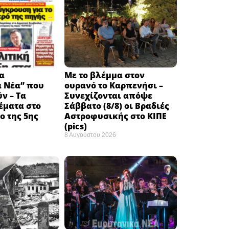
α
Με το βλέμμα στον
ά Νέα” που
ουρανό το Καρπενήσι –
ν – Τα
Συνεχίζονται απόψε
έματα στο
Σάββατο (8/8) οι Βραδιές
 της 5ης
Αστροφυσικής στο ΚΙΠΕ
(pics)
8 Αυγούστου 2026