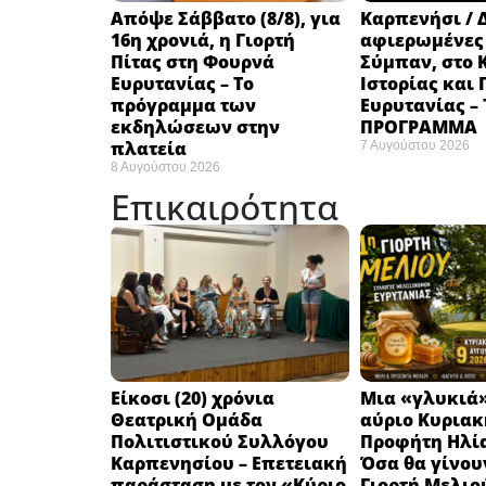
Απόψε Σάββατο (8/8), για
Καρπενήσι / 
16η χρονιά, η Γιορτή
αφιερωμένες
Πίτας στη Φουρνά
Σύμπαν, στο 
Ευρυτανίας – Το
Ιστορίας και
πρόγραμμα των
Ευρυτανίας –
εκδηλώσεων στην
ΠΡΟΓΡΑΜΜΑ
πλατεία
7 Αυγούστου 2026
8 Αυγούστου 2026
Επικαιρότητα
Eίκοσι (20) χρόνια
Μια «γλυκιά»
Θεατρική Ομάδα
αύριο Κυριακή
Πολιτιστικού Συλλόγου
Προφήτη Ηλία
Καρπενησίου – Επετειακή
Όσα θα γίνου
παράσταση με τον «Κύριο
Γιορτή Μελιο