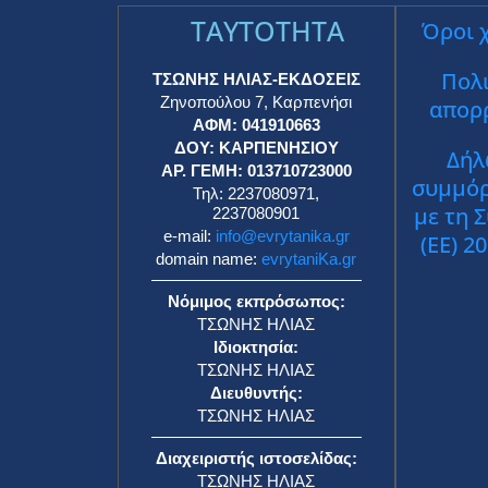
TAYTOTHTA
Όροι 
Πολι
ΤΣΩΝΗΣ ΗΛΙΑΣ-ΕΚΔΟΣΕΙΣ
Ζηνοπούλου 7, Καρπενήσι
απορ
ΑΦΜ: 041910663
ΔΟΥ: ΚΑΡΠΕΝΗΣΙΟΥ
Δήλ
ΑΡ. ΓΕΜΗ: 013710723000
συμμό
Τηλ: 2237080971,
με τη 
2237080901
e-mail:
info@evrytanika.gr
(ΕΕ) 2
domain name:
evrytaniKa.gr
Νόμιμος εκπρόσωπος:
ΤΣΩΝΗΣ ΗΛΙΑΣ
Ιδιοκτησία:
ΤΣΩΝΗΣ ΗΛΙΑΣ
Διευθυντής:
ΤΣΩΝΗΣ ΗΛΙΑΣ
Διαχειριστής ιστοσελίδας:
ΤΣΩΝΗΣ ΗΛΙΑΣ