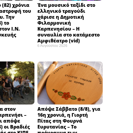
 (82) χρόνια
Ένα μουσικό ταξίδι στο
ταστροφή του
ελληνικό τραγούδι
υ. Την
χάρισε η Δημοτική
) το
Φιλαρμονική
τον Ι.Ν.
Καρπενησίου – Η
σκευής
συναυλία στο κατάμεστο
Αμφιθέατρο (vid)
6 Αυγούστου 2026
α στον
Απόψε Σάββατο (8/8), για
αρπενήσι –
16η χρονιά, η Γιορτή
αι απόψε
Πίτας στη Φουρνά
) οι Βραδιές
Ευρυτανίας – Το
ής στο ΚΙΠΕ
πρόγραμμα των