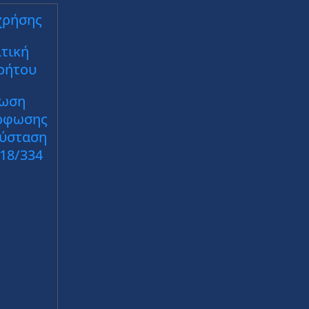
χρήσης
τική
ρήτου
ωση
ρφωσης
Σύσταση
018/334