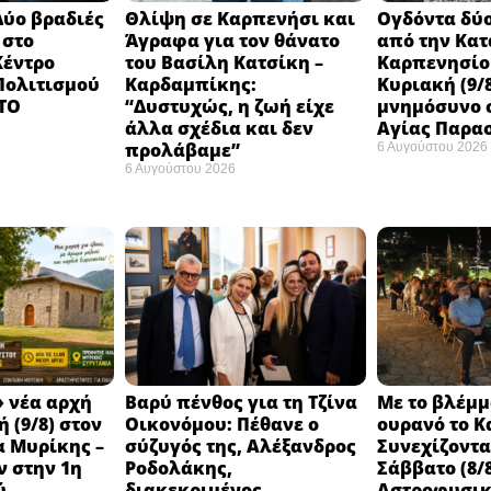
Δύο βραδιές
Θλίψη σε Καρπενήσι και
Ογδόντα δύο
 στο
Άγραφα για τον θάνατο
από την Κα
Κέντρο
του Βασίλη Κατσίκη –
Καρπενησίο
 Πολιτισμού
Καρδαμπίκης:
Κυριακή (9/8
 ΤΟ
“Δυστυχώς, η ζωή είχε
μνημόσυνο σ
άλλα σχέδια και δεν
Αγίας Παρα
προλάβαμε”
6 Αυγούστου 2026
6 Αυγούστου 2026
 νέα αρχή
Βαρύ πένθος για τη Τζίνα
Με το βλέμμ
 (9/8) στον
Οικονόμου: Πέθανε ο
ουρανό το Κ
 Μυρίκης –
σύζυγός της, Αλέξανδρος
Συνεχίζοντ
ν στην 1η
Ροδολάκης,
Σάββατο (8/8
ύ
διακεκριμένος
Αστροφυσικ