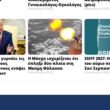
Γυναικολόγος-Ογκολόγος
(pics)
8 Αυγούστου 2026
8 Αυγούστου 2026
 γυρνάει τις
Η Μόσχα ισχυρίζεται ότι
SSIFF 2027: 
τους
έπληξε δύο πλοία στη
του αύριο π
νους ενόψει
Μαύρη Θάλασσα ​
Σαν Σεμπαστ
σων
8 Αυγούστου 2026
8 Αυγούστου 2026