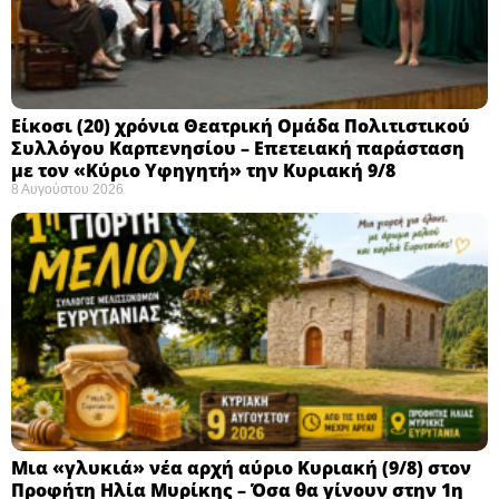
Eίκοσι (20) χρόνια Θεατρική Ομάδα Πολιτιστικού
Συλλόγου Καρπενησίου – Επετειακή παράσταση
με τον «Κύριο Υφηγητή» την Κυριακή 9/8
8 Αυγούστου 2026
Μια «γλυκιά» νέα αρχή αύριο Κυριακή (9/8) στον
Προφήτη Ηλία Μυρίκης – Όσα θα γίνουν στην 1η