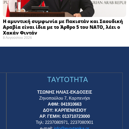
Η αμυντική συμφωνία με Πακιστάν και Σαουδική
Αραβία είναι ίδια με το Άρθρο 5 του ΝΑΤΟ, λέει ο
Χακάν Φιντάν
8 Αυγούστου 2026
TAYTOTHTA
ΤΣΩΝΗΣ ΗΛΙΑΣ-ΕΚΔΟΣΕΙΣ
Ζηνοπούλου 7, Καρπενήσι
ΑΦΜ: 041910663
η
ΔΟΥ: ΚΑΡΠΕΝΗΣΙΟΥ
ΑΡ. ΓΕΜΗ: 013710723000
Τηλ: 2237080971, 2237080901
e-mail:
info@evrytanika.gr