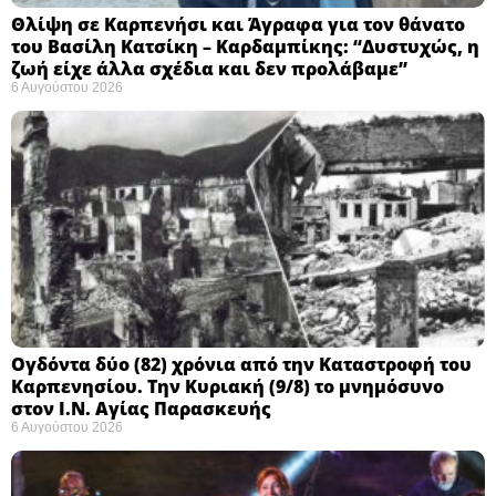
Θλίψη σε Καρπενήσι και Άγραφα για τον θάνατο
του Βασίλη Κατσίκη – Καρδαμπίκης: “Δυστυχώς, η
ζωή είχε άλλα σχέδια και δεν προλάβαμε”
6 Αυγούστου 2026
Ογδόντα δύο (82) χρόνια από την Καταστροφή του
Καρπενησίου. Την Κυριακή (9/8) το μνημόσυνο
στον Ι.Ν. Αγίας Παρασκευής
6 Αυγούστου 2026