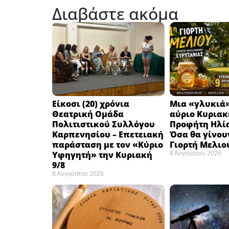
Διαβάστε ακόμα
Eίκοσι (20) χρόνια
Μια «γλυκιά»
Θεατρική Ομάδα
αύριο Κυριακή
Πολιτιστικού Συλλόγου
Προφήτη Ηλία
Καρπενησίου – Επετειακή
Όσα θα γίνου
παράσταση με τον «Κύριο
Γιορτή Μελιο
Υφηγητή» την Κυριακή
8 Αυγούστου 2026
9/8
8 Αυγούστου 2026