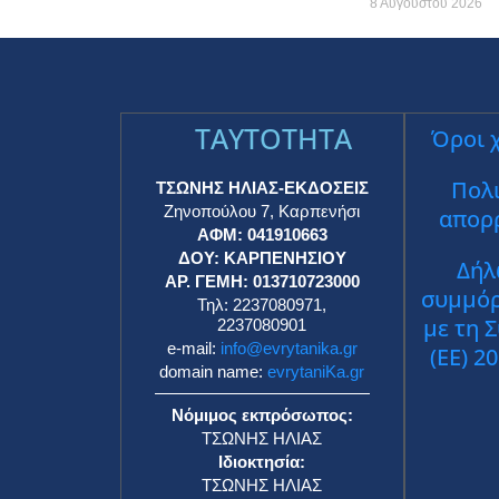
8 Αυγούστου 2026
TAYTOTHTA
Όροι 
Πολι
ΤΣΩΝΗΣ ΗΛΙΑΣ-ΕΚΔΟΣΕΙΣ
Ζηνοπούλου 7, Καρπενήσι
απορ
ΑΦΜ: 041910663
ΔΟΥ: ΚΑΡΠΕΝΗΣΙΟΥ
Δήλ
ΑΡ. ΓΕΜΗ: 013710723000
συμμό
Τηλ: 2237080971,
με τη 
2237080901
e-mail:
info@evrytanika.gr
(ΕΕ) 2
domain name:
evrytaniKa.gr
Νόμιμος εκπρόσωπος:
ΤΣΩΝΗΣ ΗΛΙΑΣ
Ιδιοκτησία:
ΤΣΩΝΗΣ ΗΛΙΑΣ