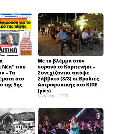
α
Με το βλέμμα στον
ά Νέα” που
ουρανό το Καρπενήσι –
ν – Τα
Συνεχίζονται απόψε
έματα στο
Σάββατο (8/8) οι Βραδιές
 της 5ης
Αστροφυσικής στο ΚΙΠΕ
(pics)
8 Αυγούστου 2026