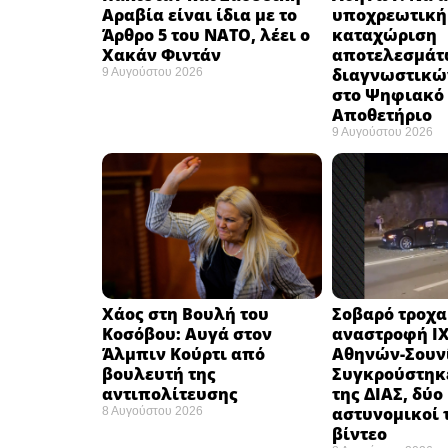
Αραβία είναι ίδια με το
υποχρεωτική
Άρθρο 5 του ΝΑΤΟ, λέει ο
καταχώριση
Χακάν Φιντάν ​
αποτελεσμάτ
διαγνωστικώ
9 Αυγούστου 2026
στο Ψηφιακό
Αποθετήριο ​
9 Αυγούστου 2026
Χάος στη Βουλή του
Σοβαρό τροχα
Κοσόβου: Αυγά στον
αναστροφή ΙΧ
Άλμπιν Κούρτι από
Αθηνών-Σουν
βουλευτή της
Συγκρούστηκ
αντιπολίτευσης
της ΔΙΑΣ, δύο
αστυνομικοί 
8 Αυγούστου 2026
βίντεο