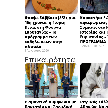
Απόψε Σάββατο (8/8), για
Καρπενήσι / 
16η χρονιά, η Γιορτή
αφιερωμένες
Πίτας στη Φουρνά
Σύμπαν, στο 
Ευρυτανίας – Το
Ιστορίας και
πρόγραμμα των
Ευρυτανίας –
εκδηλώσεων στην
ΠΡΟΓΡΑΜΜΑ
πλατεία
7 Αυγούστου 2026
8 Αυγούστου 2026
Επικαιρότητα
Η αμυντική συμφωνία με
Ιατρικός Σύλ
Πακιστάν και Σαουδική
Αθηνών: Να α