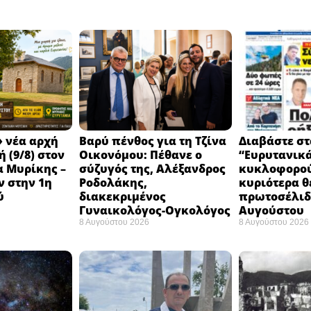
 νέα αρχή
Βαρύ πένθος για τη Τζίνα
Διαβάστε στ
 (9/8) στον
Οικονόμου: Πέθανε ο
“Ευρυτανικ
 Μυρίκης –
σύζυγός της, Αλέξανδρος
κυκλοφορού
ν στην 1η
Ροδολάκης,
κυριότερα θ
ύ
διακεκριμένος
πρωτοσέλιδο
Γυναικολόγος-Ογκολόγος
Αυγούστου
8 Αυγούστου 2026
8 Αυγούστου 2026