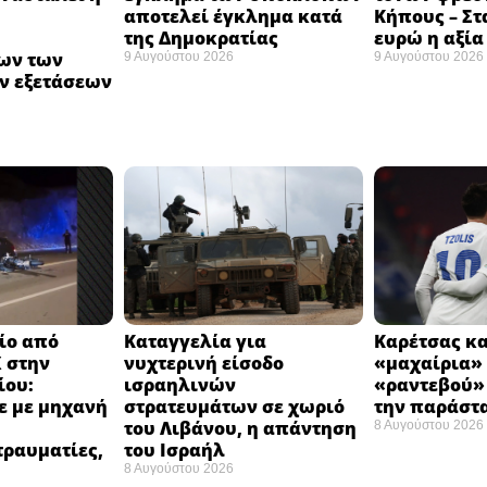
αποτελεί έγκλημα κατά
Κήπους – Στα
της Δημοκρατίας ​
ευρώ η αξία 
ων των
9 Αυγούστου 2026
9 Αυγούστου 2026
ν εξετάσεων
ίο από
Καταγγελία για
Καρέτσας κα
 στην
νυχτερινή είσοδο
«μαχαίρια» 
ίου:
ισραηλινών
«ραντεβού»
ε με μηχανή
στρατευμάτων σε χωριό
την παράστ
του Λιβάνου, η απάντηση
8 Αυγούστου 2026
τραυματίες,
του Ισραήλ
8 Αυγούστου 2026