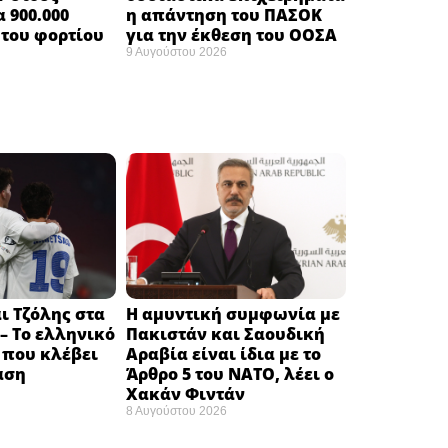
 900.000
η απάντηση του ΠΑΣΟΚ
του φορτίου ​
για την έκθεση του ΟΟΣΑ ​
9 Αυγούστου 2026
ι Τζόλης στα
Η αμυντική συμφωνία με
– Το ελληνικό
Πακιστάν και Σαουδική
 που κλέβει
Αραβία είναι ίδια με το
αση
Άρθρο 5 του ΝΑΤΟ, λέει ο
Χακάν Φιντάν
8 Αυγούστου 2026