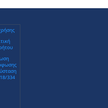
χρήσης
τική
ρήτου
ωση
ρφωσης
Σύσταση
018/334