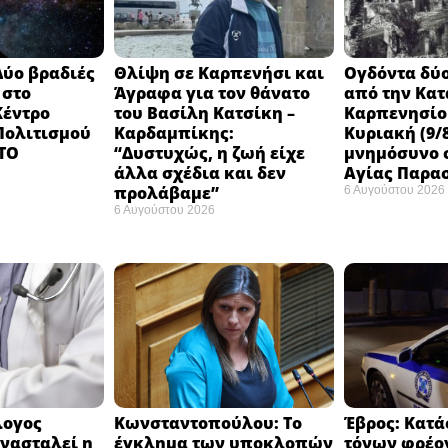
Δύο βραδιές
Θλίψη σε Καρπενήσι και
Ογδόντα δύο
 στο
Άγραφα για τον θάνατο
από την Κα
Κέντρο
του Βασίλη Κατσίκη –
Καρπενησίο
 Πολιτισμού
Καρδαμπίκης:
Κυριακή (9/8
 ΤΟ
“Δυστυχώς, η ζωή είχε
μνημόσυνο σ
άλλα σχέδια και δεν
Αγίας Παρα
προλάβαμε”
6 Αυγούστου 2026
6 Αυγούστου 2026
λογος
Κωνσταντοπούλου: Το
Έβρος: Κατά
νασταλεί η
έγκλημα των υποκλοπών
τόνων φρέο