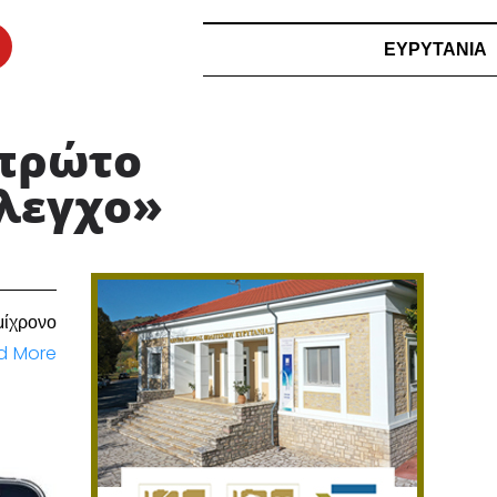
ΕΥΡΥΤΑΝΙΑ
 πρώτο
έλεγχο»
ίχρονο
d More