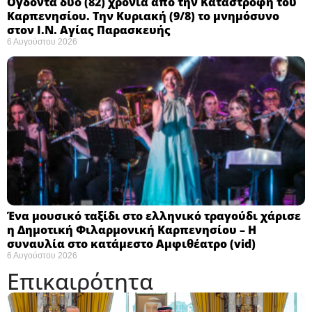
Ογδόντα δύο (82) χρόνια από την Καταστροφή του
Καρπενησίου. Την Κυριακή (9/8) το μνημόσυνο
στον Ι.Ν. Αγίας Παρασκευής
6 Αυγούστου 2026
Ένα μουσικό ταξίδι στο ελληνικό τραγούδι χάρισε
η Δημοτική Φιλαρμονική Καρπενησίου – Η
συναυλία στο κατάμεστο Αμφιθέατρο (vid)
6 Αυγούστου 2026
Επικαιρότητα