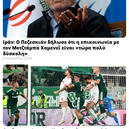
Ιράν: Ο Πεζεσκιάν δήλωσε ότι η επικοινωνία με
τον Μοτζτάμπα Χαμενεΐ είναι «τώρα πολύ
δύσκολη» ​
6 Αυγούστου 2026