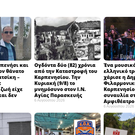
πενήσι και
Ογδόντα δύο (82) χρόνια
Ένα μουσικό
ον θάνατο
από την Καταστροφή του
ελληνικό τ
ατσίκη –
Καρπενησίου. Την
χάρισε η Δη
:
Κυριακή (9/8) το
Φιλαρμονικ
 ζωή είχε
μνημόσυνο στον Ι.Ν.
Καρπενησίο
και δεν
Αγίας Παρασκευής
συναυλία σ
Αμφιθέατρο 
6 Αυγούστου 2026
6 Αυγούστου 2026