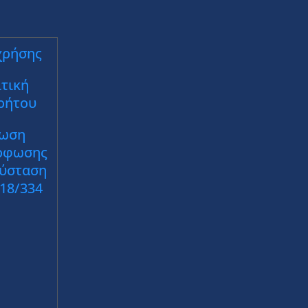
χρήσης
τική
ρήτου
ωση
ρφωσης
Σύσταση
018/334