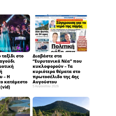
 ταξίδι στο
Διαβάστε στα
ραγούδι
“Ευρυτανικά Νέα” που
μοτική
κυκλοφορούν – Τα
ή
κυριότερα θέματα στο
υ – Η
πρωτοσέλιδο της 4ης
το κατάμεστο
Αυγούστου
(vid)
5 Αυγούστου 2026