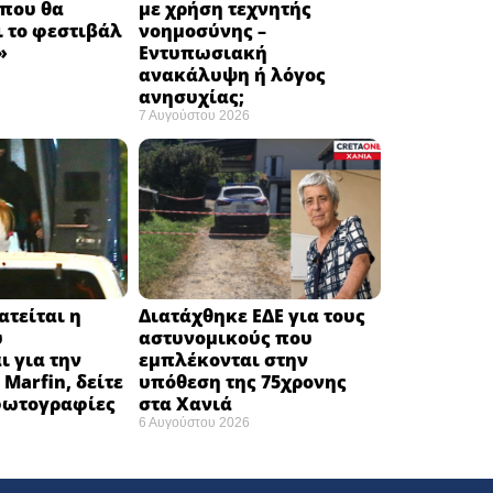
 που θα
με χρήση τεχνητής
 το φεστιβάλ
νοημοσύνης –
 ​
Εντυπωσιακή
ανακάλυψη ή λόγος
ανησυχίας; ​
7 Αυγούστου 2026
ατείται η
Διατάχθηκε ΕΔΕ για τους
υ
αστυνομικούς που
ι για την
εμπλέκονται στην
Marfin, δείτε
υπόθεση της 75χρονης
 φωτογραφίες
στα Χανιά
6 Αυγούστου 2026