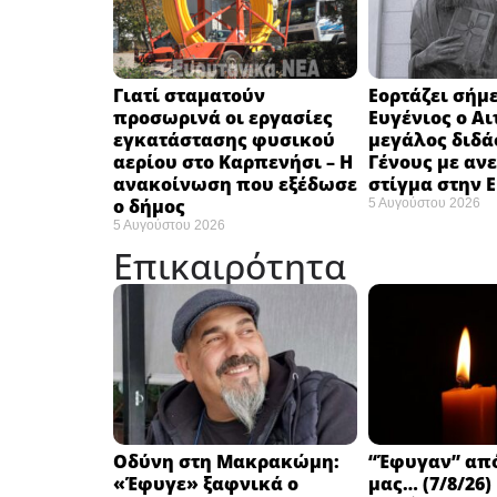
Γιατί σταματούν
Εορτάζει σήμε
προσωρινά οι εργασίες
Ευγένιος ο Αι
εγκατάστασης φυσικού
μεγάλος διδά
αερίου στο Καρπενήσι – Η
Γένους με αν
ανακοίνωση που εξέδωσε
στίγμα στην 
ο δήμος
5 Αυγούστου 2026
5 Αυγούστου 2026
Επικαιρότητα
Οδύνη στη Μακρακώμη:
“Έφυγαν” απ
«Έφυγε» ξαφνικά ο
μας… (7/8/26)