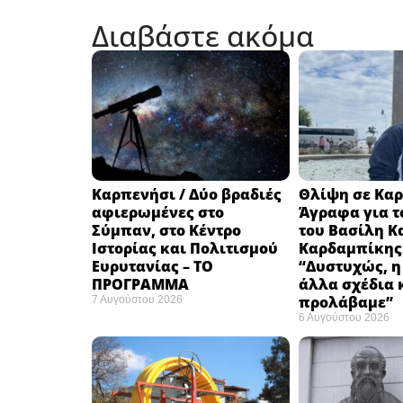
Διαβάστε ακόμα
Καρπενήσι / Δύο βραδιές
Θλίψη σε Καρ
αφιερωμένες στο
Άγραφα για τ
Σύμπαν, στο Κέντρο
του Βασίλη Κ
Ιστορίας και Πολιτισμού
Καρδαμπίκης
Ευρυτανίας – ΤΟ
“Δυστυχώς, η
ΠΡΟΓΡΑΜΜΑ
άλλα σχέδια 
προλάβαμε”
7 Αυγούστου 2026
6 Αυγούστου 2026