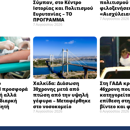
Σύμπαν, στο Κέντρο
πολιτισμού
Ιστορίας και Πολιτισμού
φιλοξενήσει
Ευρυτανίας – ΤΟ
«Αισχύλεια»
ΠΡΟΓΡΑΜΜΑ
7 Αυγούστου 2026
7 Αυγούστου 2026
ο
Χαλκίδα: Διάσωση
Στη ΓΑΔΑ κρ
H προσφορά
30χρονης μετά από
46χρονη πο
χή αλλά
πτώση από την υψηλή
κατηγορείτα
 διαρκή
γέφυρα – Μεταφέρθηκε
επίθεση στη 
δητή
στο νοσοκομείο ​
βίντεο και
7 Αυγούστου 2026
6 Αυγούστου 2026