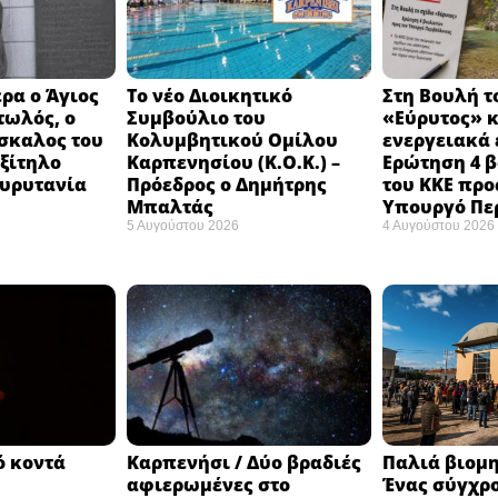
ρα ο Άγιος
Το νέο Διοικητικό
Στη Βουλή τ
τωλός, ο
Συμβούλιο του
«Εύρυτος» κ
σκαλος του
Κολυμβητικού Ομίλου
ενεργειακά 
εξίτηλο
Καρπενησίου (Κ.Ο.Κ.) –
Ερώτηση 4 
Ευρυτανία
Πρόεδρος ο Δημήτρης
του ΚΚΕ προ
Μπαλτάς
Υπουργό Πε
5 Αυγούστου 2026
4 Αυγούστου 2026
ό κοντά
Καρπενήσι / Δύο βραδιές
Παλιά βιομη
αφιερωμένες στο
Ένας σύγχρ