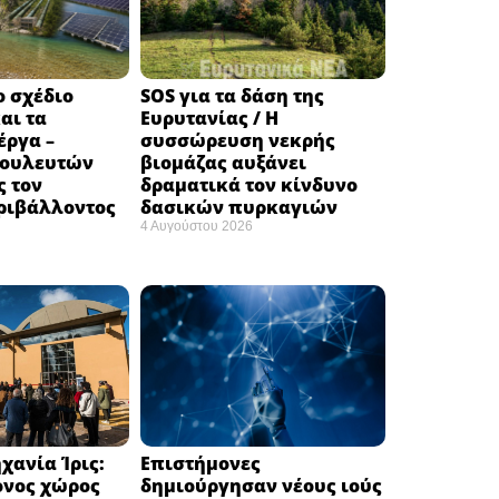
ο σχέδιο
SOS για τα δάση της
αι τα
Ευρυτανίας / Η
έργα –
συσσώρευση νεκρής
βουλευτών
βιομάζας αυξάνει
ς τον
δραματικά τον κίνδυνο
ριβάλλοντος
δασικών πυρκαγιών
4 Αυγούστου 2026
χανία Ίρις:
Επιστήμονες
ονος χώρος
δημιούργησαν νέους ιούς