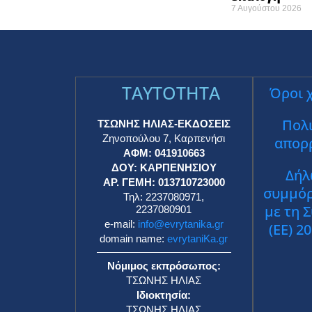
7 Αυγούστου 2026
TAYTOTHTA
Όροι 
Πολι
ΤΣΩΝΗΣ ΗΛΙΑΣ-ΕΚΔΟΣΕΙΣ
Ζηνοπούλου 7, Καρπενήσι
απορ
ΑΦΜ: 041910663
ΔΟΥ: ΚΑΡΠΕΝΗΣΙΟΥ
Δήλ
ΑΡ. ΓΕΜΗ: 013710723000
συμμό
Τηλ: 2237080971,
με τη 
2237080901
e-mail:
info@evrytanika.gr
(ΕΕ) 2
domain name:
evrytaniKa.gr
Νόμιμος εκπρόσωπος:
ΤΣΩΝΗΣ ΗΛΙΑΣ
Ιδιοκτησία:
ΤΣΩΝΗΣ ΗΛΙΑΣ