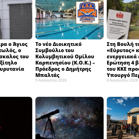
ρα ο Άγιος
Το νέο Διοικητικό
Στη Βουλή τ
τωλός, ο
Συμβούλιο του
«Εύρυτος» κ
σκαλος του
Κολυμβητικού Ομίλου
ενεργειακά 
εξίτηλο
Καρπενησίου (Κ.Ο.Κ.) –
Ερώτηση 4 
Ευρυτανία
Πρόεδρος ο Δημήτρης
του ΚΚΕ προ
Μπαλτάς
Υπουργό Πε
5 Αυγούστου 2026
4 Αυγούστου 2026