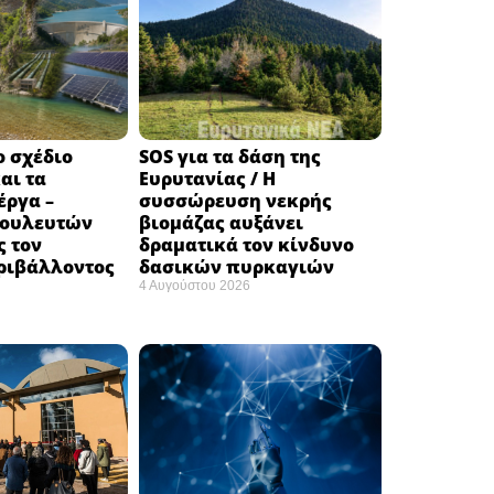
ο σχέδιο
SOS για τα δάση της
αι τα
Ευρυτανίας / Η
έργα –
συσσώρευση νεκρής
βουλευτών
βιομάζας αυξάνει
ς τον
δραματικά τον κίνδυνο
ριβάλλοντος
δασικών πυρκαγιών
4 Αυγούστου 2026