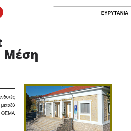
ΕΥΡΥΤΑΝΙΑ
t
η Μέση
ενδυτές
 μεταξύ
ΤΟ ΘΕΜΑ