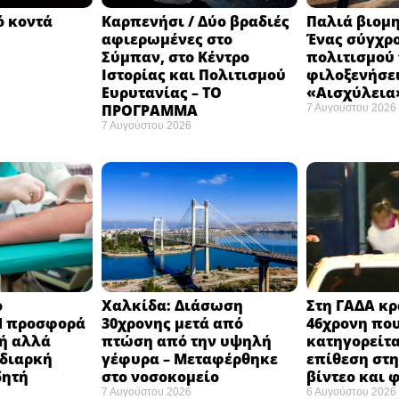
ό κοντά
Καρπενήσι / Δύο βραδιές
Παλιά βιομη
αφιερωμένες στο
Ένας σύγχρ
Σύμπαν, στο Κέντρο
πολιτισμού
Ιστορίας και Πολιτισμού
φιλοξενήσει
Ευρυτανίας – ΤΟ
«Αισχύλεια»
ΠΡΟΓΡΑΜΜΑ
7 Αυγούστου 2026
7 Αυγούστου 2026
ο
Χαλκίδα: Διάσωση
Στη ΓΑΔΑ κρ
H προσφορά
30χρονης μετά από
46χρονη πο
χή αλλά
πτώση από την υψηλή
κατηγορείτα
 διαρκή
γέφυρα – Μεταφέρθηκε
επίθεση στη 
δητή
στο νοσοκομείο ​
βίντεο και
7 Αυγούστου 2026
6 Αυγούστου 2026