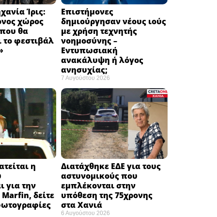
χανία Ίρις:
Επιστήμονες
ονος χώρος
δημιούργησαν νέους ιούς
 που θα
με χρήση τεχνητής
 το φεστιβάλ
νοημοσύνης –
 ​
Εντυπωσιακή
ανακάλυψη ή λόγος
ανησυχίας; ​
7 Αυγούστου 2026
ατείται η
Διατάχθηκε ΕΔΕ για τους
υ
αστυνομικούς που
ι για την
εμπλέκονται στην
Marfin, δείτε
υπόθεση της 75χρονης
 φωτογραφίες
στα Χανιά
6 Αυγούστου 2026