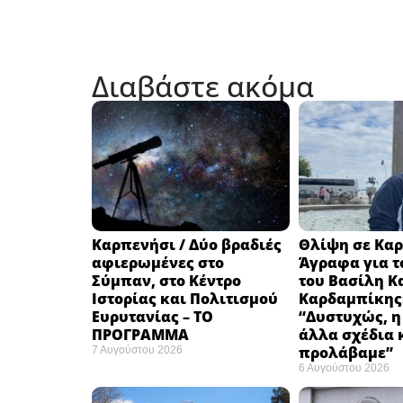
Διαβάστε ακόμα
Καρπενήσι / Δύο βραδιές
Θλίψη σε Καρ
αφιερωμένες στο
Άγραφα για τ
Σύμπαν, στο Κέντρο
του Βασίλη Κ
Ιστορίας και Πολιτισμού
Καρδαμπίκης
Ευρυτανίας – ΤΟ
“Δυστυχώς, η
ΠΡΟΓΡΑΜΜΑ
άλλα σχέδια 
προλάβαμε”
7 Αυγούστου 2026
6 Αυγούστου 2026