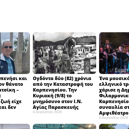
πενήσι και
Ογδόντα δύο (82) χρόνια
Ένα μουσικό
ον θάνατο
από την Καταστροφή του
ελληνικό τ
ατσίκη –
Καρπενησίου. Την
χάρισε η Δη
:
Κυριακή (9/8) το
Φιλαρμονικ
 ζωή είχε
μνημόσυνο στον Ι.Ν.
Καρπενησίο
και δεν
Αγίας Παρασκευής
συναυλία σ
Αμφιθέατρο 
6 Αυγούστου 2026
6 Αυγούστου 2026