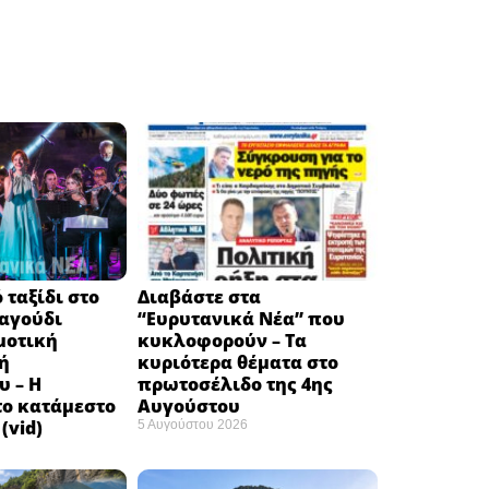
 ταξίδι στο
Διαβάστε στα
ραγούδι
“Ευρυτανικά Νέα” που
μοτική
κυκλοφορούν – Τα
ή
κυριότερα θέματα στο
υ – Η
πρωτοσέλιδο της 4ης
το κατάμεστο
Αυγούστου
(vid)
5 Αυγούστου 2026