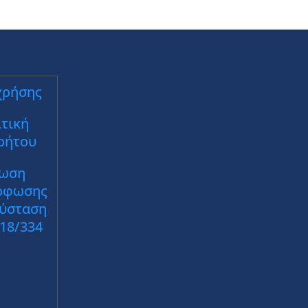
χρήσης
τική
ρήτου
ωση
ρφωσης
Σύσταση
018/334