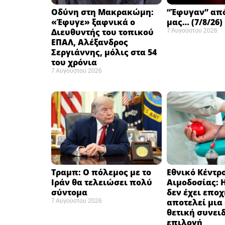
Οδύνη στη Μακρακώμη:
“Έφυγαν” απ
«Έφυγε» ξαφνικά ο
μας… (7/8/26)
Διευθυντής του τοπικού
7 Αυγούστου 2026
ΕΠΑΛ, Αλέξανδρος
Σεργιάννης, μόλις στα 54
του χρόνια
7 Αυγούστου 2026
Τραμπ: Ο πόλεμος με το
Εθνικό Κέντρ
Ιράν θα τελειώσει πολύ
Αιμοδοσίας: 
σύντομα ​
δεν έχει επο
αποτελεί μια
7 Αυγούστου 2026
θετική συνει
επιλογή ​