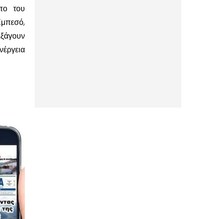
πο του
Εμπεσό,
εξάγουν
νέργεια