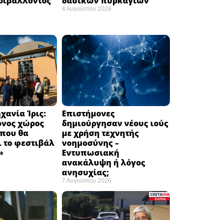
ριβάλλοντος
δασικών πυρκαγιών
4 Αυγούστου 2026
χανία Ίρις:
Επιστήμονες
ονος χώρος
δημιούργησαν νέους ιούς
 που θα
με χρήση τεχνητής
 το φεστιβάλ
νοημοσύνης –
 ​
Εντυπωσιακή
ανακάλυψη ή λόγος
ανησυχίας; ​
7 Αυγούστου 2026