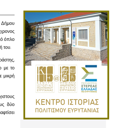
υ Δήμου
4χρονος
κό όπλο
ή του.
ράστης,
ο με το
ε μικρή
χιστους
πως δύο
αφτίσει