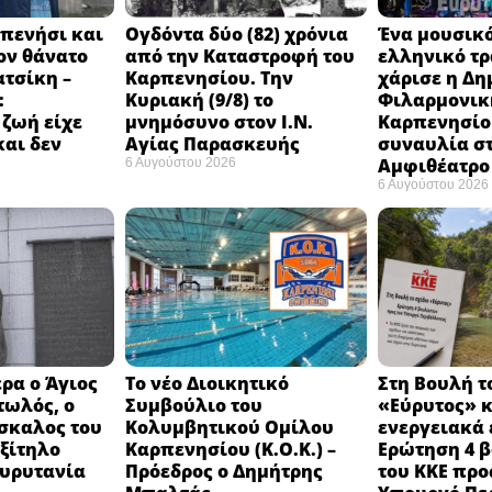
πενήσι και
Ογδόντα δύο (82) χρόνια
Ένα μουσικό
ον θάνατο
από την Καταστροφή του
ελληνικό τ
ατσίκη –
Καρπενησίου. Την
χάρισε η Δη
:
Κυριακή (9/8) το
Φιλαρμονικ
 ζωή είχε
μνημόσυνο στον Ι.Ν.
Καρπενησίο
και δεν
Αγίας Παρασκευής
συναυλία σ
Αμφιθέατρο 
6 Αυγούστου 2026
6 Αυγούστου 2026
ρα ο Άγιος
Το νέο Διοικητικό
Στη Βουλή τ
τωλός, ο
Συμβούλιο του
«Εύρυτος» κ
σκαλος του
Κολυμβητικού Ομίλου
ενεργειακά 
εξίτηλο
Καρπενησίου (Κ.Ο.Κ.) –
Ερώτηση 4 
Ευρυτανία
Πρόεδρος ο Δημήτρης
του ΚΚΕ προ