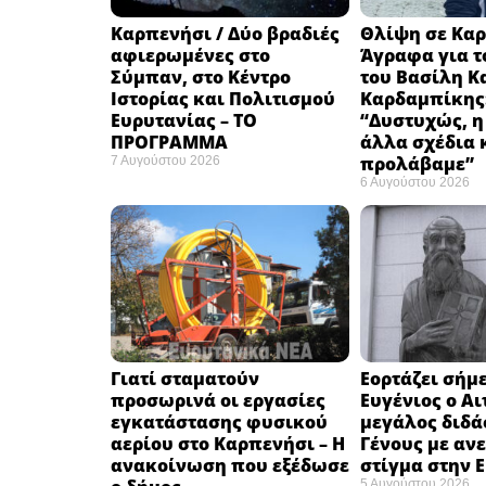
Καρπενήσι / Δύο βραδιές
Θλίψη σε Καρ
αφιερωμένες στο
Άγραφα για τ
Σύμπαν, στο Κέντρο
του Βασίλη Κ
Ιστορίας και Πολιτισμού
Καρδαμπίκης
Ευρυτανίας – ΤΟ
“Δυστυχώς, η
ΠΡΟΓΡΑΜΜΑ
άλλα σχέδια 
προλάβαμε”
7 Αυγούστου 2026
6 Αυγούστου 2026
Γιατί σταματούν
Εορτάζει σήμε
προσωρινά οι εργασίες
Ευγένιος ο Αι
εγκατάστασης φυσικού
μεγάλος διδά
αερίου στο Καρπενήσι – Η
Γένους με αν
ανακοίνωση που εξέδωσε
στίγμα στην 
5 Αυγούστου 2026