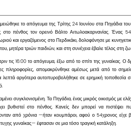
μειώθηκε το απόγευμα της Τρίτης 24 Ιουνίου στα Πηγάδια το
ας στο πένθος τον ορεινό Βάλτο Αιτωλοακαρνανίας. Ένας 5
χωριού και εργαζόμενος στο Περδικάκι, δολοφόνησε με κυνηγετι
ου, μητέρα τριών παιδιών, και στη συνέχεια έβαλε τέλος στη ζω
πριν τις 16:00 το απόγευμα, έξω από το σπίτι της γυναίκας. Ο δ
ες πληροφορίες, απομακρύνθηκε αμέσως μετά από το σημεί
γα λεπτά αργότερα αυτοπυροβολήθηκε σε ερημική τοποθεσία σ
ό.
μένει συγκλονισμένη. Τα Πηγάδια, ένας μικρός οικισμός με ελά
έχει βυθιστεί στο πένθος. Κανείς δεν μπορεί να πιστέψει 
νταν από χρόνια —ήταν κουμπάροι, αφού ο 54χρονος είχε β
άτυχης γυναίκας— έφτασαν σε μια τόσο τραγική κατάληξη.