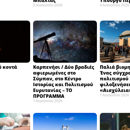
Μπαλτάς
Υπουργό Πε
5 Αυγούστου 2026
4 Αυγούστου 2026
ό κοντά
Καρπενήσι / Δύο βραδιές
Παλιά βιομη
αφιερωμένες στο
Ένας σύγχρ
Σύμπαν, στο Κέντρο
πολιτισμού
Ιστορίας και Πολιτισμού
φιλοξενήσει
Ευρυτανίας – ΤΟ
«Αισχύλεια»
ΠΡΟΓΡΑΜΜΑ
7 Αυγούστου 2026
7 Αυγούστου 2026