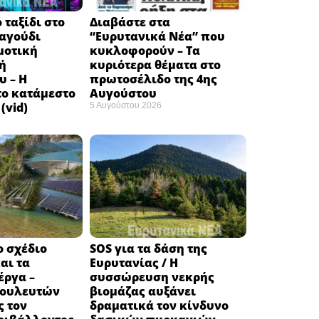
 ταξίδι στο
Διαβάστε στα
ραγούδι
“Ευρυτανικά Νέα” που
μοτική
κυκλοφορούν – Τα
ή
κυριότερα θέματα στο
υ – Η
πρωτοσέλιδο της 4ης
το κατάμεστο
Αυγούστου
(vid)
5 Αυγούστου 2026
ο σχέδιο
SOS για τα δάση της
αι τα
Ευρυτανίας / Η
έργα –
συσσώρευση νεκρής
βουλευτών
βιομάζας αυξάνει
ς τον
δραματικά τον κίνδυνο