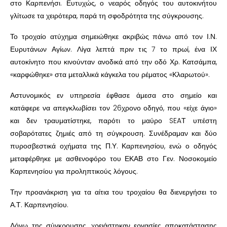
στο Καρπενήσι. Ευτυχώς, ο νεαρός οδηγός του αυτοκινήτου
γλίτωσε τα χειρότερα, παρά τη σφοδρότητα της σύγκρουσης.
Το τροχαίο ατύχημα σημειώθηκε ακριβώς πάνω από τον Ι.Ν.
Ευρυτάνων Αγίων. Λίγα λεπτά πριν τις 7 το πρωί, ένα ΙΧ
αυτοκίνητο που κινούνταν ανοδικά από την οδό Χρ. Κατσάμπα,
«καρφώθηκε» στα μεταλλικά κάγκελα του ρέματος «Κλαρωτού».
Αστυνομικός εν υπηρεσία έφθασε άμεσα στο σημείο και
κατάφερε να απεγκλωβίσει τον 26χρονο οδηγό, που «είχε άγιο»
και δεν τραυματίστηκε, παρότι το μαύρο SEAΤ υπέστη
σοβαρότατες ζημιές από τη σύγκρουση. Συνέδραμαν και δύο
πυροσβεστικά οχήματα της Π.Υ. Καρπενησίου, ενώ ο οδηγός
μεταφέρθηκε με ασθενοφόρο του ΕΚΑΒ στο Γεν. Νοσοκομείο
Καρπενησίου για προληπτικούς λόγους.
Την προανάκριση για τα αίτια του τροχαίου θα διενεργήσει το
Α.Τ. Καρπενησίου.
Λόγω της σύγκρουσης, χρειάστηκαν εργασίες αποκατάστασης