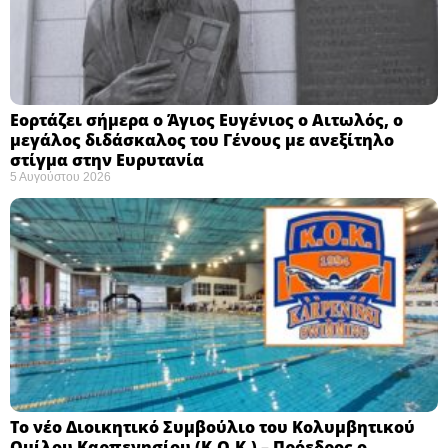
Εορτάζει σήμερα ο Άγιος Ευγένιος ο Αιτωλός, ο
μεγάλος διδάσκαλος του Γένους με ανεξίτηλο
στίγμα στην Ευρυτανία
5 Αυγούστου 2026
Το νέο Διοικητικό Συμβούλιο του Κολυμβητικού
Ομίλου Καρπενησίου (Κ.Ο.Κ.) – Πρόεδρος ο