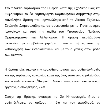
Στο πλαίσιο εορτασμού της Ημέρας κατά της Σχολικής Βίας και
Εκφοβισμού, το 2ο Νηπιαγωγείο Καρπενησίου συμμετείχε στην
πανελλήνια δράση που οργανώθηκε από το Δίκτυο Σχολείων
Σχολικής Διαμεσολάβησης, σε συνεργασία με το Πανεπιστήμιο
Ιωαννίνων και υπό την αιγίδα του Υπουργείου Παιδείας,
Θρησκευμάτων και Αθλητισμού. Η δράση περιλάμβανε
σκετσάκια με συμβολικά μηνύματα από τα νήπια, υπό την
καθοδήγηση των εκπαιδευτικών και με τους γονείς στον ρόλο
των θεατών.
Η δράση είχε σκοπό την ευαισθητοποίηση των μαθητών/τριών
και της ευρύτερης κοινωνίας κατά της βίας τόσο στο σχολείο όσο
και σε άλλα κοινωνικά/θεσμικά πλαίσια όπως είναι η οικογένεια, η
εργασία, ο αθλητισμός, κ.λπ.
Στόχοι της δράσης, αναφέρει το 2ο Νηπιαγωγείο, ήταν οι
μαθητές/τριες: να ορίζουν τη βία και τον εκφοβισμό, να